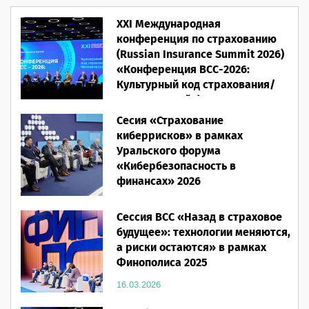
XXI Международная
конференция по страхованию
(Russian Insurance Summit 2026)
«Конференция ВСС-2026:
Культурный код страхования/
Человеческий фактор»
Сесия «Страхование
28.05.2026
киберрисков» в рамках
Уральского форума
«Кибербезопасность в
финансах» 2026
16.03.2026
Сессия ВСС «Назад в страховое
будущее»: технологии меняются,
а риски остаются» в рамках
Финополиса 2025
16.03.2026