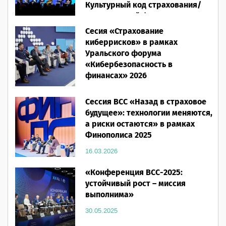
Культурный код страхования/
Человеческий фактор»
Сесия «Страхование
28.05.2026
киберрисков» в рамках
Уральского форума
«Кибербезопасность в
финансах» 2026
16.03.2026
Сессия ВСС «Назад в страховое
будущее»: технологии меняются,
а риски остаются» в рамках
Финополиса 2025
16.03.2026
«Конференция ВСС-2025:
устойчивый рост – миссия
выполнима»
30.05.2025