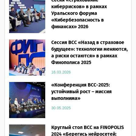
Сесия «Страхование
28.05.2026
киберрисков» в рамках
Уральского форума
«Кибербезопасность в
финансах» 2026
16.03.2026
Сессия ВСС «Назад в страховое
будущее»: технологии меняются,
а риски остаются» в рамках
Финополиса 2025
16.03.2026
«Конференция ВСС-2025:
устойчивый рост – миссия
выполнима»
30.05.2025
Круглый стол ВСС на FINOPOLIS
2024 «Берегись нейросетей: