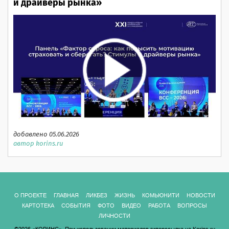
и драйверы рынка»
добавлено 05.06.2026
автор korins.ru
О ПРОЕКТЕ
ГЛАВНАЯ
ЛИКБЕЗ
ЖИЗНЬ
КОМЬЮНИТИ
НОВОСТИ
КАРТОТЕКА
СОБЫТИЯ
ФОТО
ВИДЕО
РАБОТА
ВОПРОСЫ
ЛИЧНОСТИ