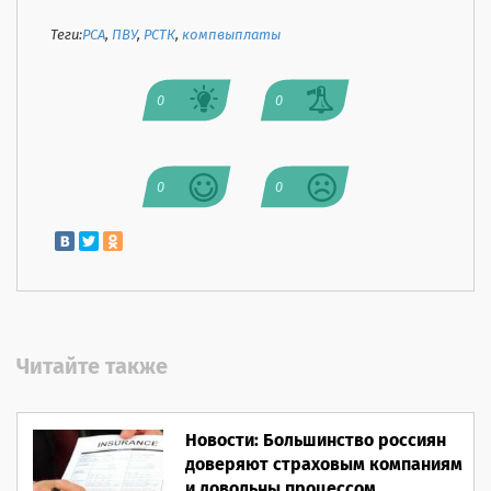
Теги:
РСА
,
ПВУ
,
РСТК
,
компвыплаты
0
0
0
0
Читайте также
Новости: Большинство россиян
доверяют страховым компаниям
и довольны процессом