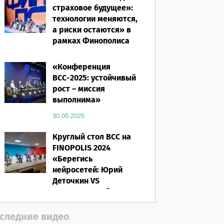
страховое будущее»:
технологии меняются,
а риски остаются» в
рамках Финополиса
2025
«Конференция
16.03.2026
ВСС-2025: устойчивый
рост – миссия
выполнима»
30.05.2025
Круглый стол ВСС на
FINOPOLIS 2024
«Берегись
нейросетей: Юрий
Деточкин VS
искусственный
интеллект»
следние видео
12.11.2024