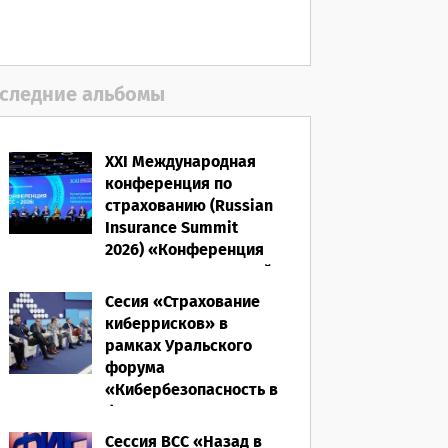
06.08.2026
следние альбомы
XXI Международная
конференция по
страхованию (Russian
Insurance Summit
2026) «Конференция
ВСС-2026: Культурный
код страхования/
Сесия «Страхование
Человеческий
киберрисков» в
фактор»
рамках Уральского
форума
28.05.2026
«Кибербезопасность в
финансах» 2026
Сессия ВСС «Назад в
16.03.2026