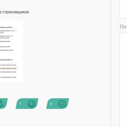
в страховщиков.
По
1
0