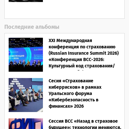
Последние альбомы
XXI Международная
конференция по страхованию
(Russian Insurance Summit 2026)
«Конференция ВСС-2026:
Культурный код страхования/
Человеческий фактор»
Сесия «Страхование
28.05.2026
киберрисков» в рамках
Уральского форума
«Кибербезопасность в
финансах» 2026
16.03.2026
Сессия ВСС «Назад в страховое
будущее»: технологии меняются,