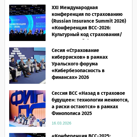
XXI Международная
конференция по страхованию
(Russian Insurance Summit 2026)
«Конференция ВСС-2026:
Культурный код страхования/
Человеческий фактор»
Сесия «Страхование
28.05.2026
киберрисков» в рамках
Уральского форума
«Кибербезопасность в
финансах» 2026
16.03.2026
Сессия ВСС «Назад в страховое
будущее»: технологии меняются,
а риски остаются» в рамках
Финополиса 2025
16.03.2026
«Конференция ВСС-2025: