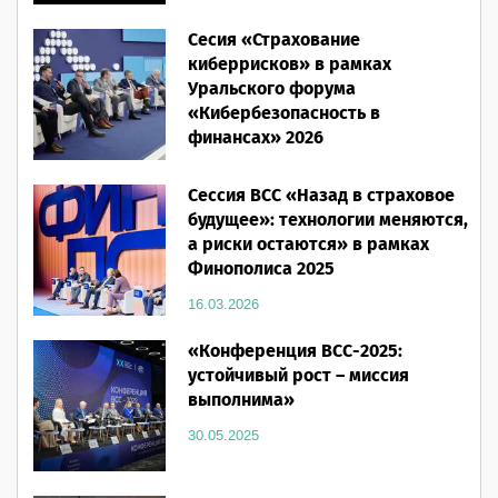
Человеческий фактор»
Сесия «Страхование
28.05.2026
киберрисков» в рамках
Уральского форума
«Кибербезопасность в
финансах» 2026
16.03.2026
Сессия ВСС «Назад в страховое
будущее»: технологии меняются,
а риски остаются» в рамках
Финополиса 2025
16.03.2026
«Конференция ВСС-2025:
устойчивый рост – миссия
выполнима»
30.05.2025