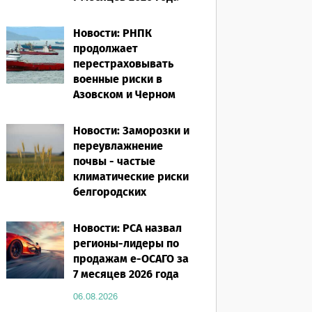
06.08.2026
Новости: РНПК
продолжает
перестраховывать
военные риски в
Азовском и Черном
морях
Новости: Заморозки и
06.08.2026
переувлажнение
почвы - частые
климатические риски
белгородских
аграриев
Новости: РСА назвал
06.08.2026
регионы-лидеры по
продажам е-ОСАГО за
7 месяцев 2026 года
06.08.2026