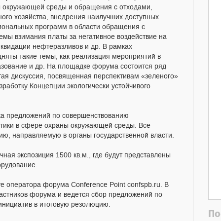
ы окружающей среды и обращения с отходами,
ого хозяйства, внедрения наилучших доступных
гиональных программ в области обращения с
лемы взимания платы за негативное воздействие на
квидации нефтеразливов и др. В рамках
няты такие темы, как реализация мероприятий в
азование и др. На площадке форума состоится ряд
ытая дискуссия, посвященная перспективам «зеленого»
азработку Концепции экологически устойчивого
ка предложений по совершенствованию
итики в сфере охраны окружающей среды. Все
ю, направляемую в органы государственной власти.
ная экспозиция 1500 кв.м., где будут представлены
орудование.
 оператора форума Conference Point confspb.ru. В
астников форума и ведется сбор предложений по
нициатив в итоговую резолюцию.
По