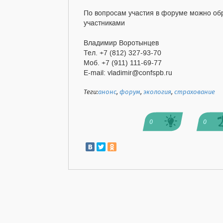
По вопросам участия в форуме можно об
участниками
Владимир Воротынцев
Тел. +7 (812) 327-93-70
Моб. +7 (911) 111-69-77
E-mail: vladimir@confspb.ru
Теги:
анонс
,
форум
,
экология
,
страхование
0
0