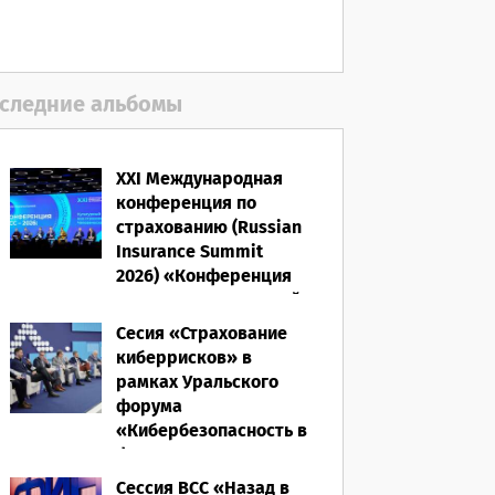
следние альбомы
XXI Международная
конференция по
страхованию (Russian
Insurance Summit
2026) «Конференция
ВСС-2026: Культурный
код страхования/
Сесия «Страхование
Человеческий
киберрисков» в
фактор»
рамках Уральского
форума
28.05.2026
«Кибербезопасность в
финансах» 2026
Сессия ВСС «Назад в
16.03.2026