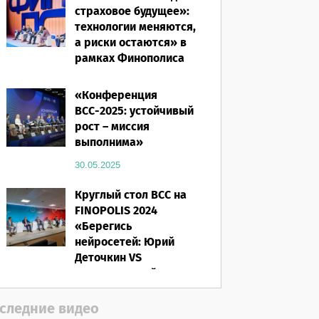
страховое будущее»:
технологии меняются,
а риски остаются» в
рамках Финополиса
2025
«Конференция
16.03.2026
ВСС-2025: устойчивый
рост – миссия
выполнима»
30.05.2025
Круглый стол ВСС на
FINOPOLIS 2024
«Берегись
нейросетей: Юрий
Деточкин VS
искусственный
интеллект»
следние видео
12.11.2024