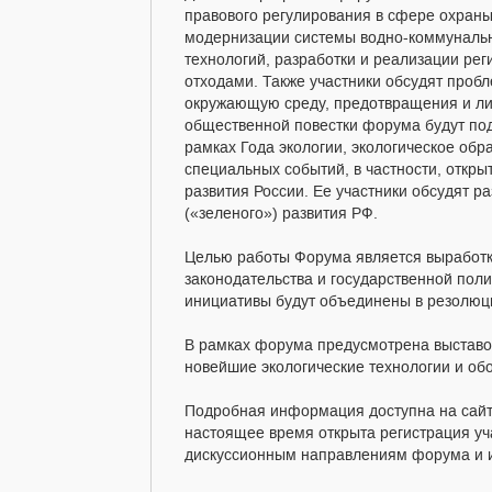
правового регулирования в сфере охран
модернизации системы водно-коммунальн
технологий, разработки и реализации ре
отходами. Также участники обсудят проб
окружающую среду, предотвращения и ли
общественной повестки форума будут под
рамках Года экологии, экологическое обр
специальных событий, в частности, откр
развития России. Ее участники обсудят р
(«зеленого») развития РФ.
Целью работы Форума является выработ
законодательства и государственной пол
инициативы будут объединены в резолюци
В рамках форума предусмотрена выставоч
новейшие экологические технологии и об
Подробная информация доступна на сайте
настоящее время открыта регистрация уч
дискуссионным направлениям форума и и