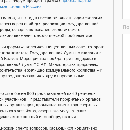
ой раз. Форум пройдет в рамках
проекта партии
ская столица России»
.
 Путина, 2017 год в России объявлен Годом экологии.
ключевых решений для реализации государственной
По
реды, совершенствование экологического
льного внимания к экологической проблематике.
ый форум «Экология», Общественный совет которого
ателя комитета Государственной Думы по экологии и
 Валуев. Мероприятие пройдет при поддержке и
арственной Думы ФС РФ, Министерства природных
троительства и жилищно-коммунального хозяйства РФ,
 природопользования и других профильных
частие более 800 представителей из 60 регионов
еди участников – представители профильных органов
енных организаций, промышленных и транспортных
ального хозяйства, сферы эко-услуг, а также
щиков экотехнологий и экооборудования.
ирокий спектр вопросов, касающихся нормативно-