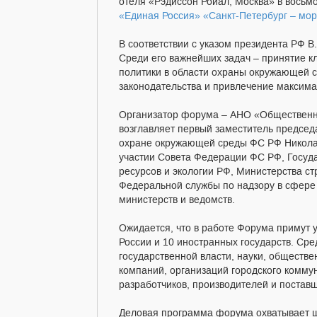
отеля «Рэдиссон Ройал, Москва» в восьм
«Единая Россия» «Санкт-Петербург – мор
В соответствии с указом президента РФ В.
Среди его важнейших задач – принятие 
политики в области охраны окружающей с
законодательства и привлечение максима
Организатор форума – АНО «Общественн
возглавляет первый заместитель председ
охране окружающей среды ФС РФ Николай
участии Совета Федерации ФС РФ, Госуд
ресурсов и экологии РФ, Министерства с
Федеральной службы по надзору в сфере
министерств и ведомств.
Ожидается, что в работе Форума примут у
России и 10 иностранных государств. Ср
государственной власти, науки, обществ
компаний, организаций городского коммун
разработчиков, производителей и постав
Деловая программа форума охватывает ш