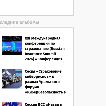
06.08.2026
следние альбомы
XXI Международная
конференция по
страхованию (Russian
Insurance Summit
2026) «Конференция
ВСС-2026: Культурный
код страхования/
Сесия «Страхование
Человеческий
киберрисков» в
фактор»
рамках Уральского
форума
28.05.2026
«Кибербезопасность в
финансах» 2026
Сессия ВСС «Назад в
16.03.2026