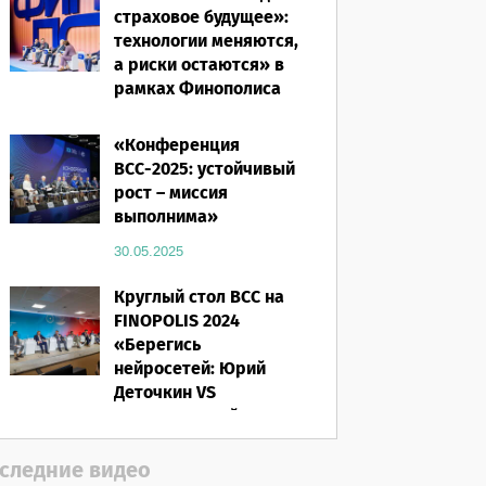
страховое будущее»:
технологии меняются,
а риски остаются» в
рамках Финополиса
2025
«Конференция
16.03.2026
ВСС-2025: устойчивый
рост – миссия
выполнима»
30.05.2025
Круглый стол ВСС на
FINOPOLIS 2024
«Берегись
нейросетей: Юрий
Деточкин VS
искусственный
интеллект»
следние видео
12.11.2024