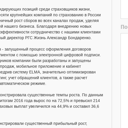
лидирующих позиций среди страховщиков жизни,
сяти крупнейших компаний по страхованию в России
ничный рост сборов во всех каналах продаж, уделяя
По
й нашего бизнеса. Благодаря внедрению новых
 эффективности сотрудничество с нашими клиентами
ьный директор РГС Жизнь Александр Бондаренко.
ов - запущенный процесс оформления договоров
клиентом с помощью электронной цифровой подписи.
удников компании были разработаны и запущены
 продаж, мобильное приложение и кабинет
недрив систему ELMA, значительно оптимизирован
нг, учет обращений клиентов, а также расчет
 автоматическом режиме.
монстрировала существенные темпы роста. По данным
тогам 2016 года вырос по на 72,5% и превысил 214
аховых выплат увеличился на 44,9% и составил 36,6
онстрировали существенный прибыльный рост,