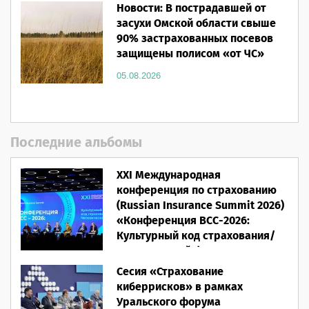
Новости: В пострадавшей от
засухи Омской области свыше
90% застрахованных посевов
защищены полисом «от ЧС»
05.08.2026
Последние альбомы
XXI Международная
конференция по страхованию
(Russian Insurance Summit 2026)
«Конференция ВСС-2026:
Культурный код страхования/
Человеческий фактор»
Сесия «Страхование
28.05.2026
киберрисков» в рамках
Уральского форума