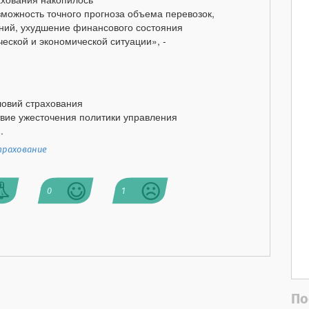
зможность точного прогноза объема перевозок,
ний, ухудшение финансового состояния
еской и экономической ситуации», -
ловий страхования
вие ужесточения политики управления
.
трахование
0
1
По