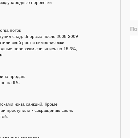
международные перевозки
По
огда поток
ступил спад. Впервые после 2008-2009
атили свой рост и символически
одные перевозки снизились на 15,3%,
н.
бина продаж
но на 9%.
сками из-за санкций. Кроме
ний приступили к сокращению своих
тей.
ахования накопилось