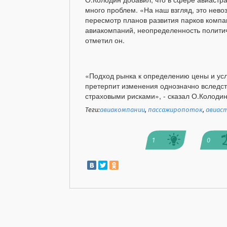
много проблем. «На наш взгляд, это нево
пересмотр планов развития парков компа
авиакомпаний, неопределенность политич
отметил он.
«Подход рынка к определению цены и ус
претерпит изменения однозначно вследст
страховыми рисками», - сказал О.Колодин
Теги:
авиакомпании
,
пассажиропоток
,
авиас
1
0