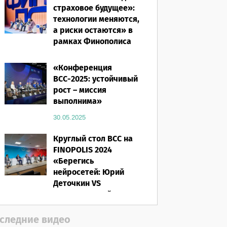
страховое будущее»:
технологии меняются,
а риски остаются» в
рамках Финополиса
2025
«Конференция
16.03.2026
ВСС-2025: устойчивый
рост – миссия
выполнима»
30.05.2025
Круглый стол ВСС на
FINOPOLIS 2024
«Берегись
нейросетей: Юрий
Деточкин VS
искусственный
интеллект»
следние видео
12.11.2024