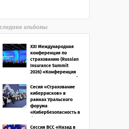
06.08.2026
следние альбомы
XXI Международная
конференция по
страхованию (Russian
Insurance Summit
2026) «Конференция
ВСС-2026: Культурный
код страхования/
Сесия «Страхование
Человеческий
киберрисков» в
фактор»
рамках Уральского
форума
28.05.2026
«Кибербезопасность в
финансах» 2026
Сессия ВСС «Назад в
16.03.2026