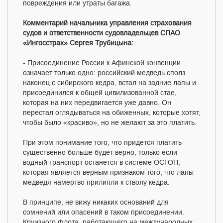
повреждения или утраты багажа.
Комментарий начальника управления страхования
судов и ответственности судовладельцев СПАО
«Ингосстрах» Сергея Трубицына:
- Присоединение России к Афинской конвенции
означает только одно: российский медведь сполз
наконец с сибирского кедра, встал на задние лапы и
присоединился к общей цивилизованной стае,
которая на них передвигается уже давно. Он
перестал оглядываться на обиженных, которые хотят,
чтобы было «красиво», но не желают за это платить.
При этом понимание того, что придется платить
существенно больше будет верно, только если
водный транспорт останется в системе ОСГОП,
которая является верным признаком того, что лапы
медведя намертво прилипли к стволу кедра.
В принципе, не вижу никаких оснований для
сомнений или опасений в таком присоединении.
Круизного флота, работающего на международных