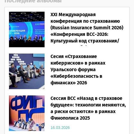
Последние альбомы
XXI Международная
конференция по страхованию
(Russian Insurance Summit 2026)
«Конференция ВСС-2026:
Культурный код страхования/
Человеческий фактор»
Сесия «Страхование
28.05.2026
киберрисков» в рамках
Уральского форума
«Кибербезопасность в
финансах» 2026
16.03.2026
Сессия ВСС «Назад в страховое
будущее»: технологии меняются,
а риски остаются» в рамках
Финополиса 2025
16.03.2026