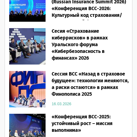
(Russian Insurance Summit 2026)
«Конференция ВСС-2026:
Культурный код страхования/
Человеческий фактор»
Сесия «Страхование
28.05.2026
киберрисков» в рамках
Уральского форума
«Кибербезопасность в
финансах» 2026
16.03.2026
Сессия ВСС «Назад в страховое
будущее»: технологии меняются,
а риски остаются» в рамках
Финополиса 2025
16.03.2026
«Конференция ВСС-2025:
устойчивый рост – миссия
выполнима»