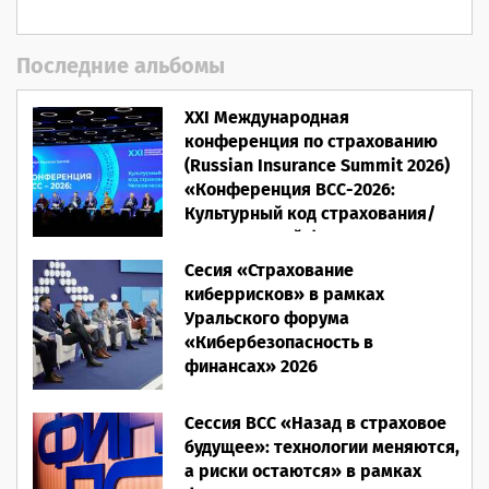
Последние альбомы
XXI Международная
конференция по страхованию
(Russian Insurance Summit 2026)
«Конференция ВСС-2026:
Культурный код страхования/
Человеческий фактор»
Сесия «Страхование
28.05.2026
киберрисков» в рамках
Уральского форума
«Кибербезопасность в
финансах» 2026
16.03.2026
Сессия ВСС «Назад в страховое
будущее»: технологии меняются,
а риски остаются» в рамках