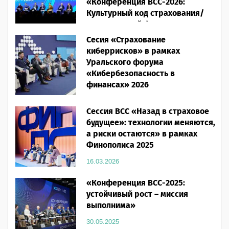
«Конференция ВСС-2026:
Культурный код страхования/
Человеческий фактор»
Сесия «Страхование
28.05.2026
киберрисков» в рамках
Уральского форума
«Кибербезопасность в
финансах» 2026
16.03.2026
Сессия ВСС «Назад в страховое
будущее»: технологии меняются,
а риски остаются» в рамках
Финополиса 2025
16.03.2026
«Конференция ВСС-2025:
устойчивый рост – миссия
выполнима»
30.05.2025