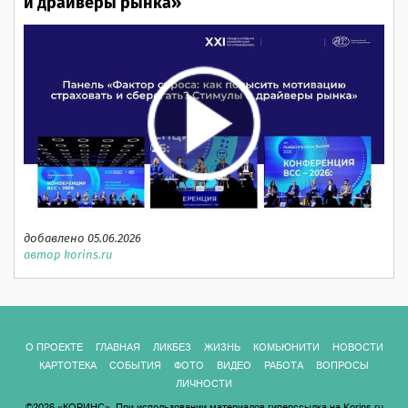
и драйверы рынка»
добавлено 05.06.2026
автор korins.ru
О ПРОЕКТЕ
ГЛАВНАЯ
ЛИКБЕЗ
ЖИЗНЬ
КОМЬЮНИТИ
НОВОСТИ
КАРТОТЕКА
СОБЫТИЯ
ФОТО
ВИДЕО
РАБОТА
ВОПРОСЫ
ЛИЧНОСТИ