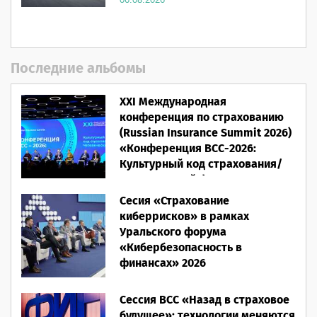
Последние альбомы
XXI Международная
конференция по страхованию
(Russian Insurance Summit 2026)
«Конференция ВСС-2026:
Культурный код страхования/
Человеческий фактор»
Сесия «Страхование
28.05.2026
киберрисков» в рамках
Уральского форума
«Кибербезопасность в
финансах» 2026
16.03.2026
Сессия ВСС «Назад в страховое
будущее»: технологии меняются,