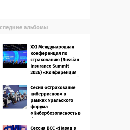
полисом «от ЧС»
05.08.2026
следние альбомы
XXI Международная
конференция по
страхованию (Russian
Insurance Summit
2026) «Конференция
ВСС-2026: Культурный
код страхования/
Сесия «Страхование
Человеческий
киберрисков» в
фактор»
рамках Уральского
форума
28.05.2026
«Кибербезопасность в
финансах» 2026
Сессия ВСС «Назад в
16.03.2026