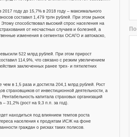
в 2017 году до 15,7% в 2018 году – максимального
зносов составил 1,479 трлн рублей. При этом рынок
. Этому способствовал высокий спрос населения на
По
страхования от несчастных случаев и болезней, а
твенные изменения в сегментах ОСАГО и автокаско,
евысили 522 млрд рублей. При этом прирост
оставил 114,9%, что связано с резким увеличением
действия заключенных ранее трех- и пятилетних
чем в 1,5 раза и достигла 204,1 млрд рублей. Рост
в страховщиков от инвестиционной деятельности, а
. Рентабельность капитала страховых организаций
– 31,2% (рост на 9,3 п.п. за год).
удет находиться под влиянием темпов роста
нтереса населения к продуктам ИСЖ на фоне
нности граждан о рисках таких полисов.