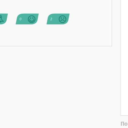
0
2
По