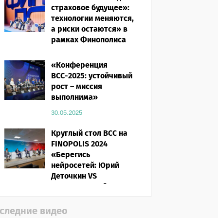
страховое будущее»:
технологии меняются,
а риски остаются» в
рамках Финополиса
2025
«Конференция
16.03.2026
ВСС-2025: устойчивый
рост – миссия
выполнима»
30.05.2025
Круглый стол ВСС на
FINOPOLIS 2024
«Берегись
нейросетей: Юрий
Деточкин VS
искусственный
интеллект»
следние видео
12.11.2024