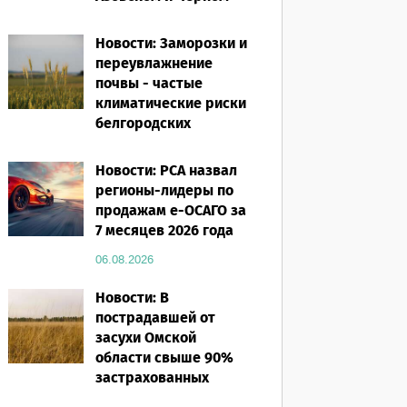
морях
Новости: Заморозки и
06.08.2026
переувлажнение
почвы - частые
климатические риски
белгородских
аграриев
Новости: РСА назвал
06.08.2026
регионы-лидеры по
продажам е-ОСАГО за
7 месяцев 2026 года
06.08.2026
Новости: В
пострадавшей от
засухи Омской
области свыше 90%
застрахованных
посевов защищены