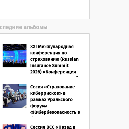
полисом «от ЧС»
05.08.2026
следние альбомы
XXI Международная
конференция по
страхованию (Russian
Insurance Summit
2026) «Конференция
ВСС-2026: Культурный
код страхования/
Сесия «Страхование
Человеческий
киберрисков» в
фактор»
рамках Уральского
форума
28.05.2026
«Кибербезопасность в
финансах» 2026
Сессия ВСС «Назад в
16.03.2026