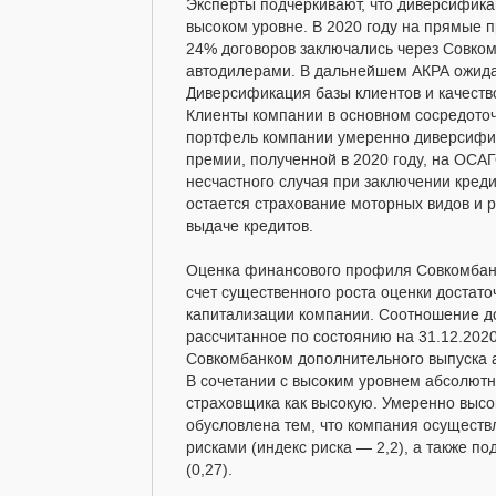
Эксперты подчеркивают, что диверсифика
высоком уровне. В 2020 году на прямые 
24% договоров заключались через Совко
автодилерами. В дальнейшем АКРА ожидае
Диверсификация базы клиентов и качеств
Клиенты компании в основном сосредоточ
портфель компании умеренно диверсифиц
премии, полученной в 2020 году, на ОСА
несчастного случая при заключении кред
остается страхование моторных видов и 
выдаче кредитов.
Оценка финансового профиля Совкомбан
счет существенного роста оценки достато
капитализации компании. Соотношение до
рассчитанное по состоянию на 31.12.202
Совкомбанком дополнительного выпуска а
В сочетании с высоким уровнем абсолютн
страховщика как высокую. Умеренно высо
обусловлена тем, что компания осуществ
рисками (индекс риска — 2,2), а также п
(0,27).