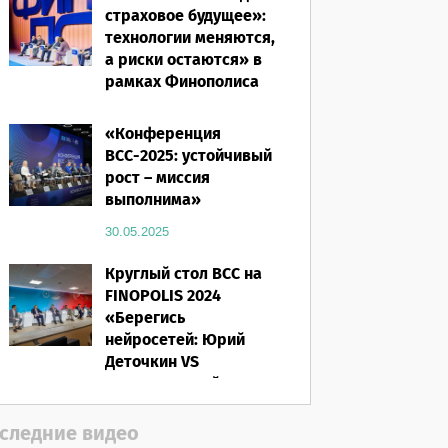
страховое будущее»:
технологии меняются,
а риски остаются» в
рамках Финополиса
2025
«Конференция
16.03.2026
ВСС-2025: устойчивый
рост – миссия
выполнима»
30.05.2025
Круглый стол ВСС на
FINOPOLIS 2024
«Берегись
нейросетей: Юрий
Деточкин VS
искусственный
интеллект»
следние видео
12.11.2024