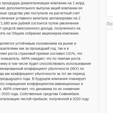
а процедура докапитализации компании на 1 млрд
ению дополнительного выпуска акций компании ее
ые средства уже поступили на расчетный счет
еличения уставного капитала запланирован на 2
По
71,680 млн рублей состоится путем увеличения
т средств эмиссионного дохода, полученного на
нять на Общем собрании акционеров компании.
еляется устойчивым положением на рынке и
зателями как за прошедший год, так и в
темп роста страховой премии составил 131%, что
оказатель. АКРА ожидает, что по темпам роста
чему в том числе будет способствовать использование
бинированный коэффициент убыточности (ККУ) по
гда как коэффициент убыточности за тот же период
 предыдущего года. В будущем компания планирует
ного сокращения коэффициентов аквизиционных и
. АКРА отмечает, что динамика по их снижению
е 2020 года. Собственные средства Совкомбанк
питализации чистой прибыли, полученной в 2020 году