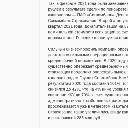
Так, в феврале 2021 года была завершен
рублей в результате сделки по приобрет
акционером — ПАО «Совкомбанк». Денежн
Совкомбанк Страхование. Второй этап ув
квартал 2021 года. Докапитализация на 5
номинальной стоимости всех акций за сче
первом этапе. Решение планируется при
Сильный бизнес-профиль компании опред
достаточно сильными операционными пока
среднесрочной перспективе. В 2020 году 
существенно опережает среднерыночный п
страховщик продолжит опережать рынок, 
каналов продаж Группы Совкомбанк. Ком
результатам 2020 года составил 101%, то
снизился до 42%, что на 4% ниже уровня
снижение ККУ до 70% за счет существен
административно-хозяйственных расходов
прослеживается уже в четвертом квартал
Страхование также увеличились ввиду ка
и составившей 285 млн руб.