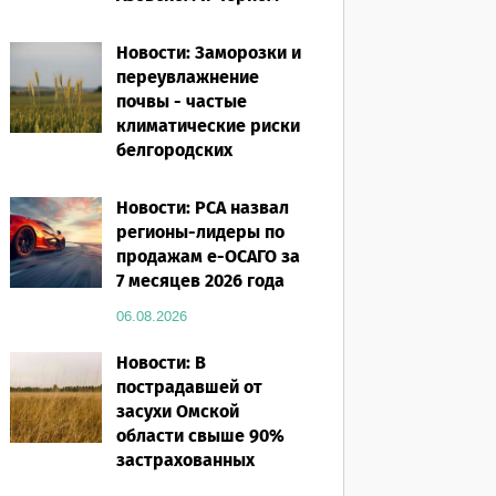
морях
Новости: Заморозки и
06.08.2026
переувлажнение
почвы - частые
климатические риски
белгородских
аграриев
Новости: РСА назвал
06.08.2026
регионы-лидеры по
продажам е-ОСАГО за
7 месяцев 2026 года
06.08.2026
Новости: В
пострадавшей от
засухи Омской
области свыше 90%
застрахованных
посевов защищены