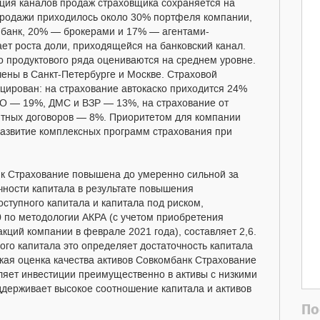
ция каналов продаж страховщика сохраняется на
продажи приходилось около 30% портфеля компании,
мбанк, 20% — брокерами и 17% — агентами-
т роста доли, приходящейся на банковский канал.
о продуктового ряда оцениваются на среднем уровне.
ены в Санкт-Петербурге и Москве. Страховой
ирован: на страхование автокаско приходится 24%
ГО — 19%, ДМС и ВЗР — 13%, на страхование от
итных договоров — 8%. Приоритетом для компании
развитие комплексных программ страхования при
к Страхование повышена до умеренно сильной за
чности капитала в результате повышения
ступного капитала и капитала под риском,
0 по методологии АКРА (с учетом приобретения
кций компании в феврале 2021 года), составляет 2,6.
ого капитала это определяет достаточность капитала
кая оценка качества активов Совкомбанк Страхование
ляет инвестиции преимущественно в активы с низкими
оддерживает высокое соотношение капитала и активов
По