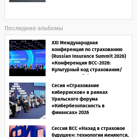
Последние альбомы
XXI Международная
конференция по страхованию
(Russian Insurance Summit 2026)
«Конференция ВСС-2026:
Культурный код страхования/
Человеческий фактор»
Сесия «Страхование
28.05.2026
киберрисков» в рамках
Уральского форума
«Кибербезопасность в
финансах» 2026
16.03.2026
Сессия ВСС «Назад в страховое
будущее»: технологии меняются,