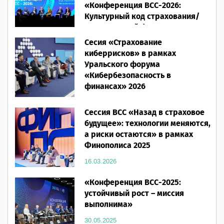
«Конференция ВСС-2026:
Культурный код страхования/
Человеческий фактор»
Сесия «Страхование
28.05.2026
киберрисков» в рамках
Уральского форума
«Кибербезопасность в
финансах» 2026
16.03.2026
Сессия ВСС «Назад в страховое
будущее»: технологии меняются,
а риски остаются» в рамках
Финополиса 2025
16.03.2026
«Конференция ВСС-2025:
устойчивый рост – миссия
выполнима»
30.05.2025