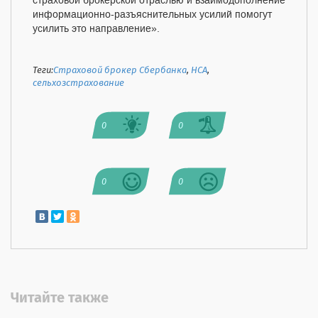
страховой брокерской отраслью и взаимодополнение
информационно-разъяснительных усилий помогут
усилить это направление».
Теги:
Страховой брокер Сбербанка
,
НСА
,
сельхозстрахование
0
0
0
0
Читайте также