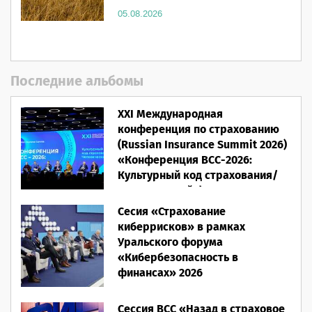
05.08.2026
Последние альбомы
XXI Международная
конференция по страхованию
(Russian Insurance Summit 2026)
«Конференция ВСС-2026:
Культурный код страхования/
Человеческий фактор»
Сесия «Страхование
28.05.2026
киберрисков» в рамках
Уральского форума
«Кибербезопасность в
финансах» 2026
16.03.2026
Сессия ВСС «Назад в страховое