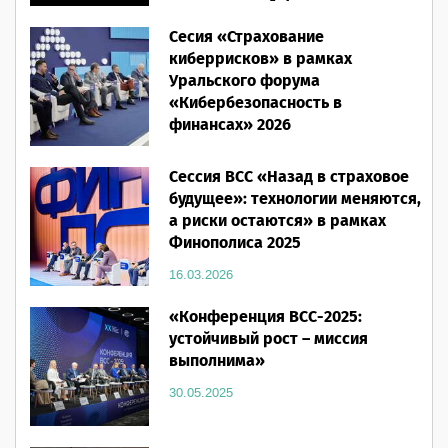
Человеческий фактор»
Сесия «Страхование
28.05.2026
киберрисков» в рамках
Уральского форума
«Кибербезопасность в
финансах» 2026
16.03.2026
Сессия ВСС «Назад в страховое
будущее»: технологии меняются,
а риски остаются» в рамках
Финополиса 2025
16.03.2026
«Конференция ВСС-2025:
устойчивый рост – миссия
выполнима»
30.05.2025