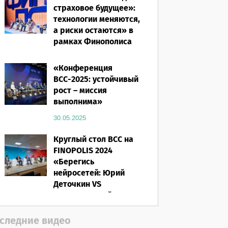
страховое будущее»:
технологии меняются,
а риски остаются» в
рамках Финополиса
2025
«Конференция
16.03.2026
ВСС-2025: устойчивый
рост – миссия
выполнима»
30.05.2025
Круглый стол ВСС на
FINOPOLIS 2024
«Берегись
нейросетей: Юрий
Деточкин VS
искусственный
интеллект»
следние видео
12.11.2024