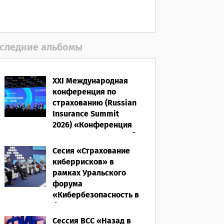
06.08.2026
следние альбомы
XXI Международная
конференция по
страхованию (Russian
Insurance Summit
2026) «Конференция
ВСС-2026: Культурный
код страхования/
Сесия «Страхование
Человеческий
киберрисков» в
фактор»
рамках Уральского
форума
28.05.2026
«Кибербезопасность в
финансах» 2026
Сессия ВСС «Назад в
16.03.2026