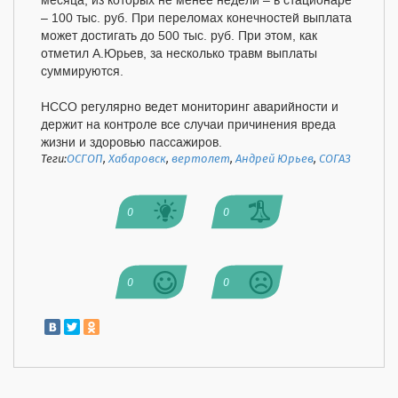
месяца, из которых не менее недели – в стационаре
– 100 тыс. руб. При переломах конечностей выплата
может достигать до 500 тыс. руб. При этом, как
отметил А.Юрьев, за несколько травм выплаты
суммируются.
НССО регулярно ведет мониторинг аварийности и
держит на контроле все случаи причинения вреда
жизни и здоровью пассажиров.
Теги:
ОСГОП
,
Хабаровск
,
вертолет
,
Андрей Юрьев
,
СОГАЗ
0
0
0
0