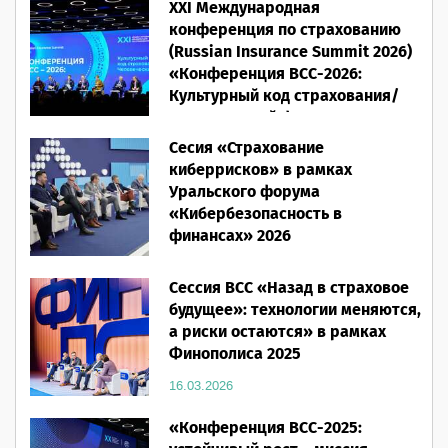
XXI Международная
конференция по страхованию
(Russian Insurance Summit 2026)
«Конференция ВСС-2026:
Культурный код страхования/
Человеческий фактор»
Сесия «Страхование
28.05.2026
киберрисков» в рамках
Уральского форума
«Кибербезопасность в
финансах» 2026
16.03.2026
Сессия ВСС «Назад в страховое
будущее»: технологии меняются,
а риски остаются» в рамках
Финополиса 2025
16.03.2026
«Конференция ВСС-2025: