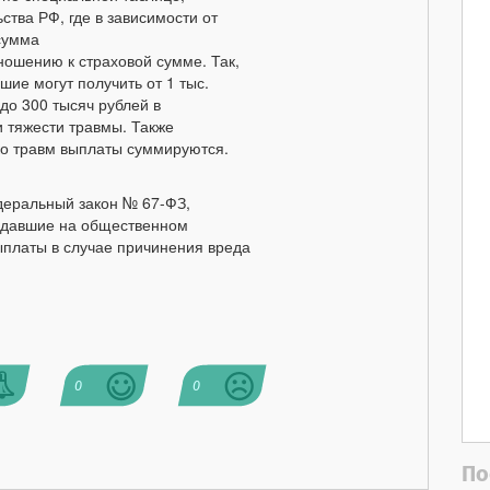
тва РФ, где в зависимости от
сумма
ношению к страховой сумме. Так,
ие могут получить от 1 тыс.
до 300 тысяч рублей в
и тяжести травмы. Также
ько травм выплаты суммируются.
едеральный закон № 67-ФЗ,
радавшие на общественном
ыплаты в случае причинения вреда
0
0
По