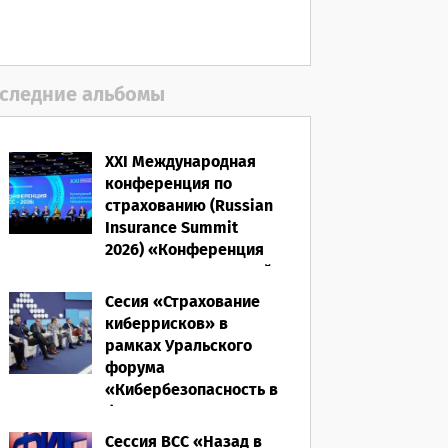
полисом «от ЧС»
05.08.2026
следние альбомы
XXI Международная
конференция по
страхованию (Russian
Insurance Summit
2026) «Конференция
ВСС-2026: Культурный
код страхования/
Сесия «Страхование
Человеческий
киберрисков» в
фактор»
рамках Уральского
форума
28.05.2026
«Кибербезопасность в
финансах» 2026
Сессия ВСС «Назад в
16.03.2026