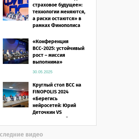
страховое будущее»:
технологии меняются,
а риски остаются» в
рамках Финополиса
2025
«Конференция
16.03.2026
ВСС-2025: устойчивый
рост – миссия
выполнима»
30.05.2025
Круглый стол ВСС на
FINOPOLIS 2024
«Берегись
нейросетей: Юрий
Деточкин VS
искусственный
интеллект»
следние видео
12.11.2024