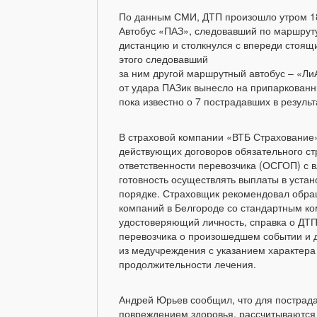
По данным СМИ, ДТП произошло утром 18 
Автобус «ПАЗ», следовавший по маршрут
дистанцию и столкнулся с впереди стоящ
этого следовавший
за ним другой маршрутный автобус – «Ли
от удара ПАЗик вынесло на припаркованн
пока известно о 7 пострадавших в резуль
В страховой компании «ВТБ Страхование
действующих договоров обязательного ст
ответственности перевозчика (ОСГОП) с 
готовность осуществлять выплаты в уста
порядке. Страховщик рекомендовал обр
компаний в Белгороде со стандартным ко
удостоверяющий личность, справка о ДТП
перевозчика о произошедшем событии и 
из медучреждения с указанием характера
продолжительности лечения.
Андрей Юрьев сообщил, что для пострад
повреждением здоровья, рассчитываются 