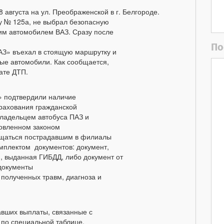
августа на ул. Преображенской в г. Белгороде.
у № 125а, не выбрал безопасную
им автомобилем ВАЗ. Сразу после
По
АЗ» въехал в стоящую маршрутку и
ые автомобили. Как сообщается,
тате ДТП.
» подтвердили наличие
рахования гражданской
владельцем автобуса ПАЗ и
новленном законом
ащаться пострадавшим в филиалы
мплектом документов: документ,
, выданная ГИБДД, либо документ от
документы
 полученных травм, диагноза и
авших выплаты, связанные с
по специальной таблице,