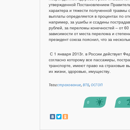
утвержденной Постановлением Правительс
характера и тяжести полученной травмы 
выплаты определяется в процентах по от
например, за ушибы и ссадины пострадавш
рублей, за переломы конечностей – от 60 
зависимости от места перелома и степен
президент союза пояснил, что за нескол
С 1 января 2013г. в России действует Ф
согласно которому все пассажиры, пост
транспорте, имеют право на страховые в
их жизни, здоровью, имуществу.
Теги:
страхование
,
ВТБ
,
ОСГОП
0
0