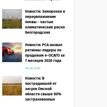
морях
Новости: Заморозки и
06.08.2026
переувлажнение
почвы - частые
климатические риски
белгородских
аграриев
Новости: РСА назвал
06.08.2026
регионы-лидеры по
продажам е-ОСАГО за
7 месяцев 2026 года
06.08.2026
Новости: В
пострадавшей от
засухи Омской
области свыше 90%
застрахованных
посевов защищены