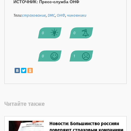
ИСТОЧНИК: Пресс-служба ОНФ
Теги:
страхование
,
ДМС
,
ОНФ
,
чиновники
0
0
0
1
Читайте также
Новости: Большинство россиян
доверяют страховым компаниям