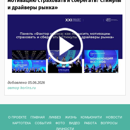
мотивацию страховать и сберегать? Стимулы
и драйверы рынка»
добавлено 05.06.2026
автор korins.ru
О ПРОЕКТЕ
ГЛАВНАЯ
ЛИКБЕЗ
ЖИЗНЬ
КОМЬЮНИТИ
НОВОСТИ
КАРТОТЕКА
СОБЫТИЯ
ФОТО
ВИДЕО
РАБОТА
ВОПРОСЫ
ЛИЧНОСТИ