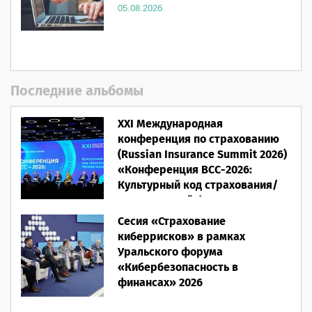
05.08.2026
Последние альбомы
XXI Международная
конференция по страхованию
(Russian Insurance Summit 2026)
«Конференция ВСС-2026:
Культурный код страхования/
Человеческий фактор»
Сесия «Страхование
28.05.2026
киберрисков» в рамках
Уральского форума
«Кибербезопасность в
финансах» 2026
16.03.2026