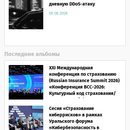
дневную DDoS-атаку
05.08.2026
Последние альбомы
XXI Международная
конференция по страхованию
(Russian Insurance Summit 2026)
«Конференция ВСС-2026:
Культурный код страхования/
Человеческий фактор»
Сесия «Страхование
28.05.2026
киберрисков» в рамках
Уральского форума
«Кибербезопасность в