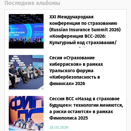
Последние альбомы
XXI Международная
конференция по страхованию
(Russian Insurance Summit 2026)
«Конференция ВСС-2026:
Культурный код страхования/
Человеческий фактор»
Сесия «Страхование
28.05.2026
киберрисков» в рамках
Уральского форума
«Кибербезопасность в
финансах» 2026
16.03.2026
Сессия ВСС «Назад в страховое
будущее»: технологии меняются,
а риски остаются» в рамках
Финополиса 2025
16.03.2026