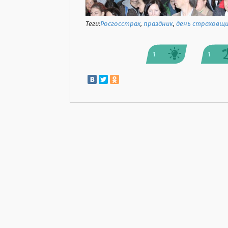
Теги:
Росгосстрах
,
праздник
,
день страховщ
1
1