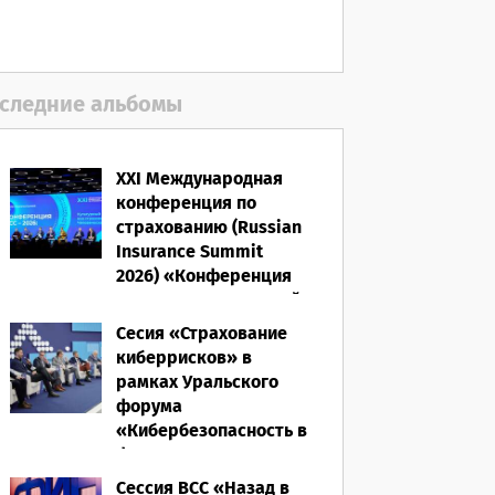
06.08.2026
следние альбомы
XXI Международная
конференция по
страхованию (Russian
Insurance Summit
2026) «Конференция
ВСС-2026: Культурный
код страхования/
Сесия «Страхование
Человеческий
киберрисков» в
фактор»
рамках Уральского
форума
28.05.2026
«Кибербезопасность в
финансах» 2026
Сессия ВСС «Назад в
16.03.2026