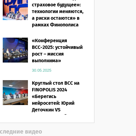
страховое будущее»:
технологии меняются,
а риски остаются» в
рамках Финополиса
2025
«Конференция
16.03.2026
ВСС-2025: устойчивый
рост – миссия
выполнима»
30.05.2025
Круглый стол ВСС на
FINOPOLIS 2024
«Берегись
нейросетей: Юрий
Деточкин VS
искусственный
интеллект»
следние видео
12.11.2024