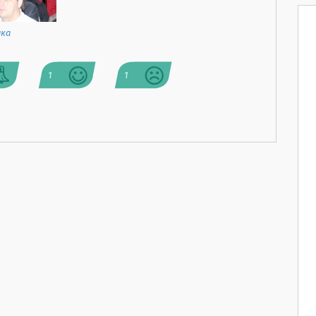
ика
1
1