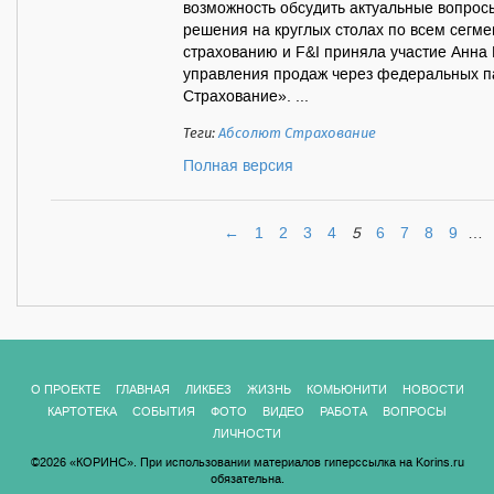
возможность обсудить актуальные вопросы
решения на круглых столах по всем сегме
страхованию и F&I приняла участие Анна
управления продаж через федеральных п
Страхование». ...
Теги:
Абсолют Страхование
Полная версия
←
1
2
3
4
5
6
7
8
9
…
О ПРОЕКТЕ
ГЛАВНАЯ
ЛИКБЕЗ
ЖИЗНЬ
КОМЬЮНИТИ
НОВОСТИ
КАРТОТЕКА
СОБЫТИЯ
ФОТО
ВИДЕО
РАБОТА
ВОПРОСЫ
ЛИЧНОСТИ
©2026 «КОРИНС». При использовании материалов гиперссылка на Korins.ru
обязательна.