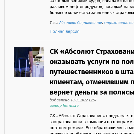
со столкновениями судов, навалами на п
разливом нефтепродуктов, посадкой на ме
большое количество заявленных страховых
Теги:
Абсолют Страхование
,
страхование в
Полная версия
СК «Абсолют Страхован
оказывать услуги по по
путешественников в шт
клиентам, отменившим п
вернет деньги за полис
добавлено 10.03.2022 12:57
автор korins.ru
СК «Абсолют Страхование» продолжает ок
застрахованным в компании по программе
штатном режиме. Все обратившиеся за м