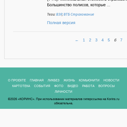
Большинство полисов, которые ...
Теги:
ВЗР
,
ВТБ Страхование
Полная версия
←
1
2
3
4
5
6
7
О ПРОЕКТЕ
ГЛАВНАЯ
ЛИКБЕЗ
ЖИЗНЬ
КОМЬЮНИТИ
НОВОСТИ
КАРТОТЕКА
СОБЫТИЯ
ФОТО
ВИДЕО
РАБОТА
ВОПРОСЫ
ЛИЧНОСТИ
©2026 «КОРИНС». При использовании материалов гиперссылка на Korins.ru
обязательна.