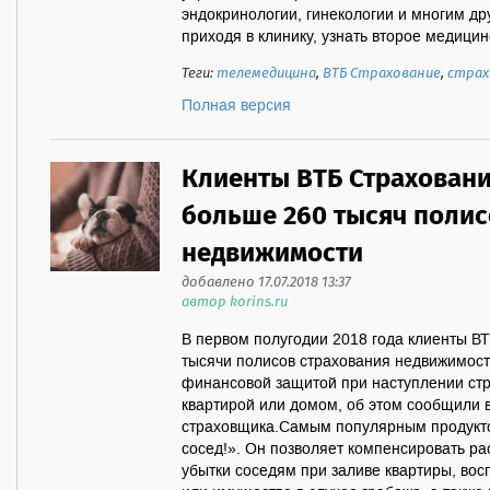
эндокринологии, гинекологии и многим дру
приходя в клинику, узнать второе медицин
Теги:
телемедицина
,
ВТБ Страхование
,
страх
Полная версия
Клиенты ВТБ Страхован
больше 260 тысяч полис
недвижимости
добавлено 17.07.2018 13:37
автор korins.ru
В первом полугодии 2018 года клиенты В
тысячи полисов страхования недвижимос
финансовой защитой при наступлении стра
квартирой или домом, об этом сообщили 
страховщика.Самым популярным продукто
сосед!». Он позволяет компенсировать ра
убытки соседям при заливе квартиры, вос