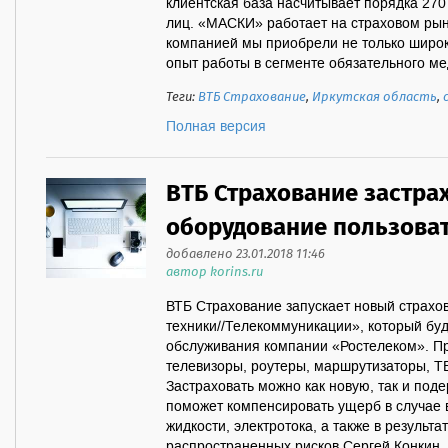
клиентская база насчитывает порядка 270
лиц. «МАСКИ» работает на страховом рынк
компанией мы приобрели не только широк
опыт работы в сегменте обязательного мед
Теги:
ВТБ Страхование
,
Иркутская область
,
Полная версия
ВТБ Страхование застра
оборудование пользоват
добавлено 23.01.2018 11:46
автор korins.ru
ВТБ Страхование запускает новый страхо
техники//Телекоммуникации», который буд
обслуживания компании «Ростелеком». Пр
телевизоры, роутеры, маршрутизаторы, ТВ
Застраховать можно как новую, так и под
поможет компенсировать ущерб в случае 
жидкости, электротока, а также в результа
распространенных рисков.Сергей Конкин,