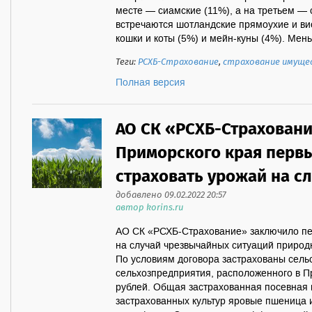
месте — сиамские (11%), а на третьем — 
встречаются шотландские прямоухие и ви
кошки и коты (5%) и мейн-куны (4%). Мен
Теги:
РСХБ-Страхование
,
страхование имуще
Полная версия
АО СК «РСХБ-Страховани
Приморского края перв
страховать урожай на с
добавлено 09.02.2022 20:57
автор korins.ru
АО СК «РСХБ-Страхование» заключило пе
на случай чрезвычайных ситуаций природн
По условиям договора застрахованы сель
сельхозпредприятия, расположенного в П
рублей. Общая застрахованная посевная 
застрахованных культур яровые пшеница и 