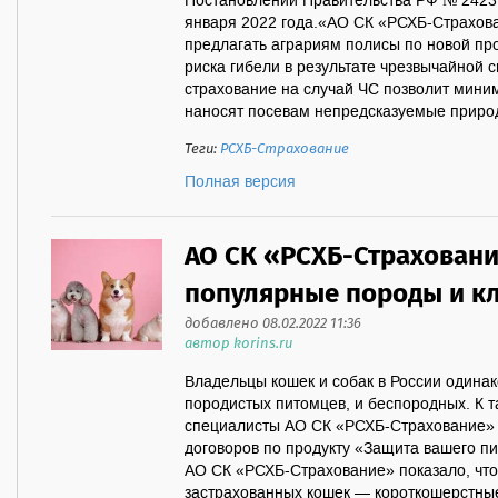
Постановлении Правительства РФ № 2423. 
января 2022 года.«АО СК «РСХБ-Страхова
предлагать аграриям полисы по новой пр
риска гибели в результате чрезвычайной с
страхование на случай ЧС позволит мини
наносят посевам непредсказуемые природ
Теги:
РСХБ-Страхование
Полная версия
АО СК «РСХБ-Страхован
популярные породы и кл
добавлено 08.02.2022 11:36
автор korins.ru
Владельцы кошек и собак в России одинак
породистых питомцев, и беспородных. К 
специалисты АО СК «РСХБ-Страхование» 
договоров по продукту «Защита вашего п
АО СК «РСХБ-Страхование» показало, чт
застрахованных кошек — короткошерстны