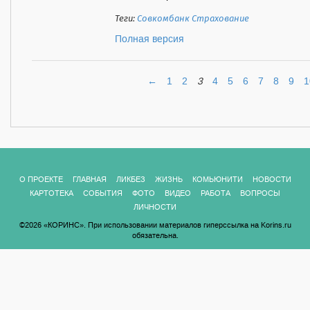
Теги:
Совкомбанк Страхование
Полная версия
←
1
2
3
4
5
6
7
8
9
1
О ПРОЕКТЕ
ГЛАВНАЯ
ЛИКБЕЗ
ЖИЗНЬ
КОМЬЮНИТИ
НОВОСТИ
КАРТОТЕКА
СОБЫТИЯ
ФОТО
ВИДЕО
РАБОТА
ВОПРОСЫ
ЛИЧНОСТИ
©2026 «КОРИНС». При использовании материалов гиперссылка на Korins.ru
обязательна.