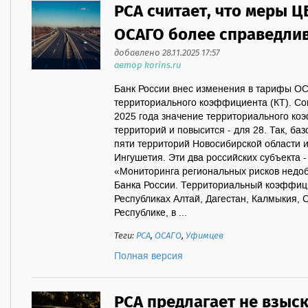
РСА считает, что меры 
ОСАГО более справедли
добавлено 28.11.2025 17:57
автор korins.ru
Банк России внес изменения в тарифы ОС
территориального коэффициента (КТ). Сог
2025 года значение территориального ко
территорий и повысится - для 28. Так, ба
пяти территорий Новосибирской области и
Ингушетия. Эти два российских субъекта 
«Мониторинга региональных рисков недо
Банка России. Территориальный коэффици
Республиках Алтай, Дагестан, Калмыкия, С
Республике, в ...
Теги:
РСА
,
ОСАГО
,
Уфимцев
Полная версия
РСА предлагает не взыс