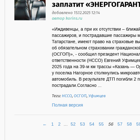
заплатит «ЭНЕРГОГАРАН
добавлено 15.12.2025 12:14
автор korins.ru
«Иждивенцы, а при их отсутствии – ближ
пассажиров, и пострадавшие пассажиры м
Татарстане, имеют право на страховые вы
об обязательном страховании гражданско
(ОСГОП)», - сообщил президент Национа
ответственности (НССО) Евгений Уфимце
2025 года на 39-м км трассы «Казань — О
у поселка Нагорное столкнулись микроавто
автомобиль. В результате ДТП погибли 2 
пострадали.Согласно ...
Теги:
НССО
,
ОСГОП
,
Уфимцев
Полная версия
←
1
2
…
52
53
54
55
56
57
58
5