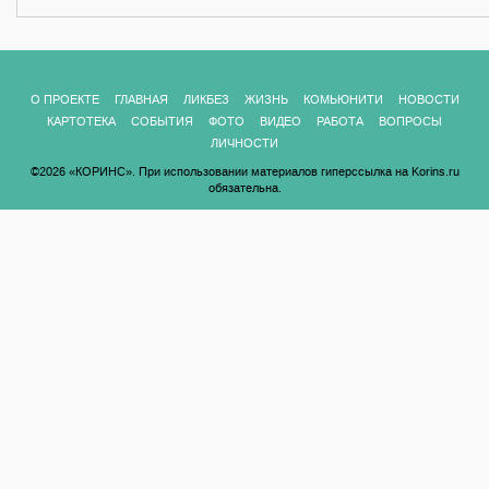
О ПРОЕКТЕ
ГЛАВНАЯ
ЛИКБЕЗ
ЖИЗНЬ
КОМЬЮНИТИ
НОВОСТИ
КАРТОТЕКА
СОБЫТИЯ
ФОТО
ВИДЕО
РАБОТА
ВОПРОСЫ
ЛИЧНОСТИ
©2026 «КОРИНС». При использовании материалов гиперссылка на Korins.ru
обязательна.