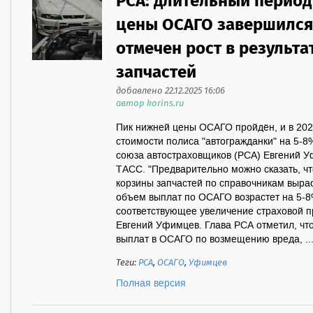
РСА: длительный период
цены ОСАГО завершился, 
отмечен рост в результ
запчастей
добавлено 22.12.2025 16:06
автор korins.ru
Пик нижней цены ОСАГО пройдён, и в 202
стоимости полиса "автогражданки" на 5-8
союза автостраховщиков (РСА) Евгений 
ТАСС. "Предварительно можно сказать, чт
корзины запчастей по справочникам вырас
объем выплат по ОСАГО возрастет на 5-8
соответствующее увеличение страховой п
Евгений Уфимцев. Глава РСА отметил, чт
выплат в ОСАГО по возмещению вреда, ..
Теги:
РСА
,
ОСАГО
,
Уфимцев
Полная версия