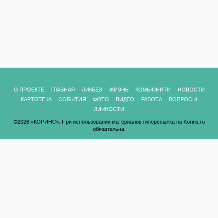
О ПРОЕКТЕ
ГЛАВНАЯ
ЛИКБЕЗ
ЖИЗНЬ
КОМЬЮНИТИ
НОВОСТИ
КАРТОТЕКА
СОБЫТИЯ
ФОТО
ВИДЕО
РАБОТА
ВОПРОСЫ
ЛИЧНОСТИ
©2026 «КОРИНС». При использовании материалов гиперссылка на Korins.ru
обязательна.