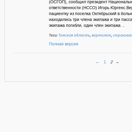
(ОСГОП), сообщил президент Национальн
ответственности (НССО) Игорь Юргенс.Ве
пациентку из поселка Октябрьский в боль
находились три члена экипажа и три пасс
экипажа погибли, один член экипажа ...
Теги:
Томская область
,
вертолет
,
страхова
Полная версия
←
1
2
→