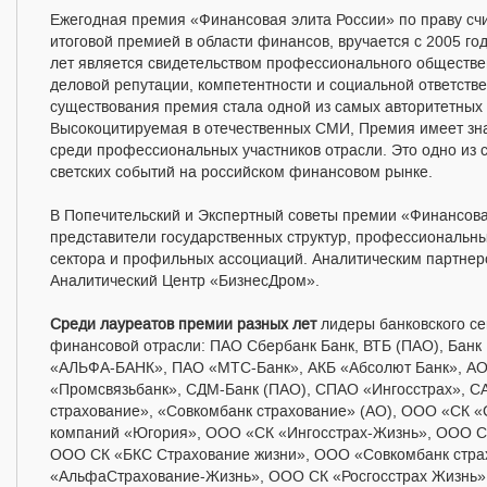
Ежегодная премия «Финансовая элита России» по праву счи
итоговой премией в области финансов, вручается с 2005 го
лет является свидетельством профессионального обществе
деловой репутации, компетентности и социальной ответстве
существования премия стала одной из самых авторитетных
Высокоцитируемая в отечественных СМИ, Премия имеет зн
среди профессиональных участников отрасли. Это одно из
светских событий на российском финансовом рынке.
В Попечительский и
Экспертный советы премии
«Финансова
представители государственных структур, профессиональн
сектора и профильных ассоциаций. Аналитическим партнер
Аналитический Центр «БизнесДром».
Среди лауреатов премии разных лет
лидеры банковского се
финансовой отрасли: ПАО Сбербанк Банк, ВТБ (ПАО), Банк
«АЛЬФА-БАНК», ПАО «МТС-Банк», АКБ «Абсолют Банк», 
«Промсвязьбанк», СДМ-Банк (ПАО), СПАО «Ингосстрах», 
страхование», «Совкомбанк страхование» (АО), ООО «СК 
компаний «Югория», ООО «СК «Ингосстрах-Жизнь», ООО СК
ООО СК «БКС Страхование жизни», ООО «Совкомбанк стра
«АльфаСтрахование-Жизнь», ООО СК «Росгосстрах Жизнь»