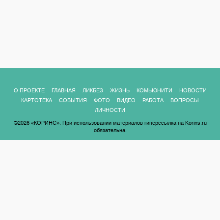
О ПРОЕКТЕ
ГЛАВНАЯ
ЛИКБЕЗ
ЖИЗНЬ
КОМЬЮНИТИ
НОВОСТИ
КАРТОТЕКА
СОБЫТИЯ
ФОТО
ВИДЕО
РАБОТА
ВОПРОСЫ
ЛИЧНОСТИ
©2026 «КОРИНС». При использовании материалов гиперссылка на Korins.ru
обязательна.