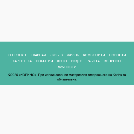
О ПРОЕКТЕ
ГЛАВНАЯ
ЛИКБЕЗ
ЖИЗНЬ
КОМЬЮНИТИ
НОВОСТИ
КАРТОТЕКА
СОБЫТИЯ
ФОТО
ВИДЕО
РАБОТА
ВОПРОСЫ
ЛИЧНОСТИ
©2026 «КОРИНС». При использовании материалов гиперссылка на Korins.ru
обязательна.