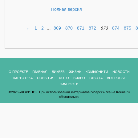
Полная версия
←
1
2
…
869
870
871
872
873
874
875
8
О ПРОЕКТЕ
ГЛАВНАЯ
ЛИКБЕЗ
ЖИЗНЬ
КОМЬЮНИТИ
НОВОСТИ
КАРТОТЕКА
СОБЫТИЯ
ФОТО
ВИДЕО
РАБОТА
ВОПРОСЫ
ЛИЧНОСТИ
©2026 «КОРИНС». При использовании материалов гиперссылка на Korins.ru
обязательна.