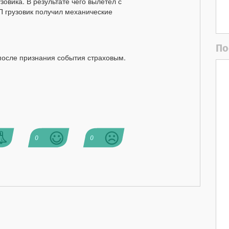
зовика. В результате чего вылетел с
ТП грузовик получил механические
По
осле признания события страховым.
0
0