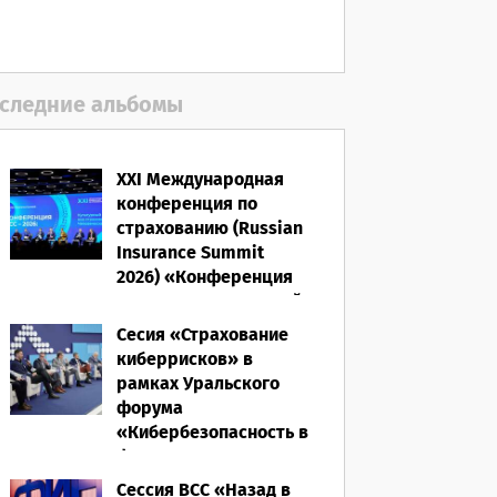
06.08.2026
следние альбомы
XXI Международная
конференция по
страхованию (Russian
Insurance Summit
2026) «Конференция
ВСС-2026: Культурный
код страхования/
Сесия «Страхование
Человеческий
киберрисков» в
фактор»
рамках Уральского
форума
28.05.2026
«Кибербезопасность в
финансах» 2026
Сессия ВСС «Назад в
16.03.2026