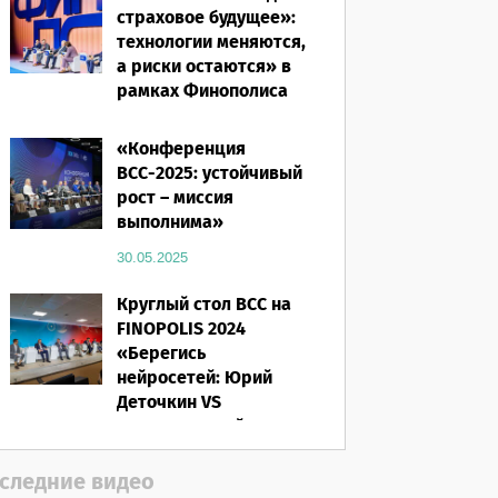
страховое будущее»:
технологии меняются,
а риски остаются» в
рамках Финополиса
2025
«Конференция
16.03.2026
ВСС-2025: устойчивый
рост – миссия
выполнима»
30.05.2025
Круглый стол ВСС на
FINOPOLIS 2024
«Берегись
нейросетей: Юрий
Деточкин VS
искусственный
интеллект»
следние видео
12.11.2024