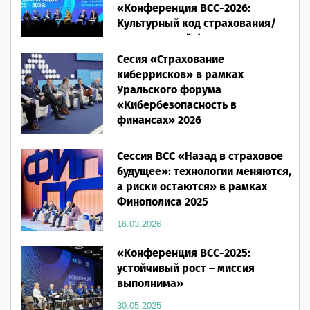
«Конференция ВСС-2026:
Культурный код страхования/
Человеческий фактор»
Сесия «Страхование
28.05.2026
киберрисков» в рамках
Уральского форума
«Кибербезопасность в
финансах» 2026
16.03.2026
Сессия ВСС «Назад в страховое
будущее»: технологии меняются,
а риски остаются» в рамках
Финополиса 2025
16.03.2026
«Конференция ВСС-2025:
устойчивый рост – миссия
выполнима»
30.05.2025