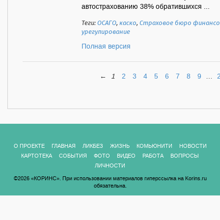
автострахованию 38% обратившихся ...
Теги:
ОСАГО
,
каско
,
Страховое бюро финансо
урегулирование
Полная версия
←
1
2
3
4
5
6
7
8
9
…
О ПРОЕКТЕ
ГЛАВНАЯ
ЛИКБЕЗ
ЖИЗНЬ
КОМЬЮНИТИ
НОВОСТИ
КАРТОТЕКА
СОБЫТИЯ
ФОТО
ВИДЕО
РАБОТА
ВОПРОСЫ
ЛИЧНОСТИ
©2026 «КОРИНС». При использовании материалов гиперссылка на Korins.ru
обязательна.