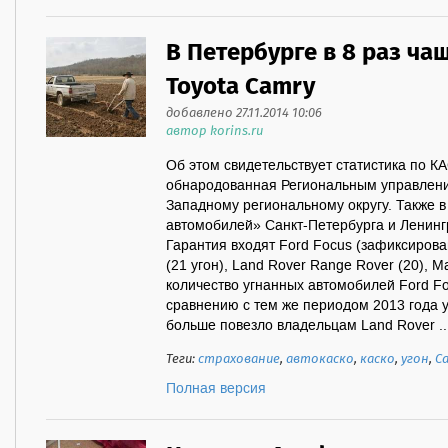
В Петербурге в 8 раз ча
Toyota Camry
добавлено 27.11.2014 10:06
автор korins.ru
Об этом свидетельствует статистика по К
обнародованная Региональным управлен
Западному региональному округу. Также в
автомобилей» Санкт-Петербурга и Ленинг
Гарантия входят Ford Focus (зафиксирован
(21 угон), Land Rover Range Rover (20), M
количество угнанных автомобилей Ford Foc
сравнению с тем же периодом 2013 года у
больше повезло владельцам Land Rover ..
Теги:
страхование
,
автокаско
,
каско
,
угон
,
С
Полная версия