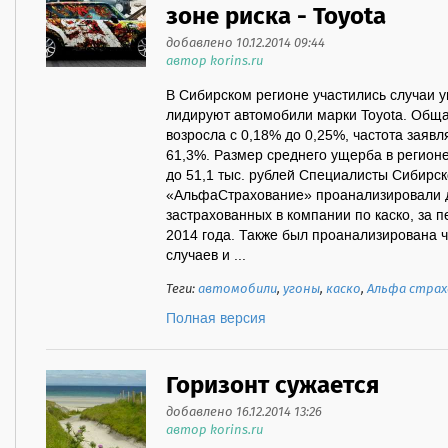
зоне риска - Toyota
добавлено 10.12.2014 09:44
автор korins.ru
В Сибирском регионе участились случаи у
лидируют автомобили марки Toyota. Общая
возросла с 0,18% до 0,25%, частота заявл
61,3%. Размер среднего ущерба в регионе
до 51,1 тыс. рублей Специалисты Сибирск
«АльфаСтрахование» проанализировали д
застрахованных в компании по каско, за п
2014 года. Также был проанализирована ч
случаев и ...
Теги:
автомобили
,
угоны
,
каско
,
Альфа страх
Полная версия
Горизонт сужается
добавлено 16.12.2014 13:26
автор korins.ru