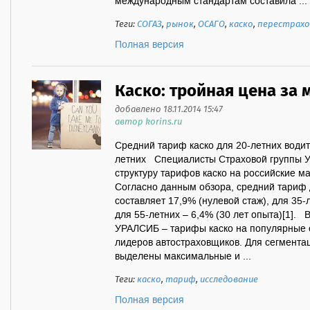
международным стандартам составила ...
Теги:
СОГАЗ
,
рынок
,
ОСАГО
,
каско
,
перестрахо
Полная версия
Каско: тройная цена за 
добавлено 18.11.2014 15:47
автор korins.ru
Средний тариф каско для 20-летних водит
летних Специалисты Страховой группы 
структуру тарифов каско на российские м
Согласно данным обзора, средний тариф 
составляет 17,9% (нулевой стаж), для 35-
для 55-летних – 6,4% (30 лет опыта)[1].
УРАЛСИБ – тарифы каско на популярные 
лидеров автостраховщиков. Для сегмента
выделены максимальные и ...
Теги:
каско
,
тариф
,
исследование
Полная версия