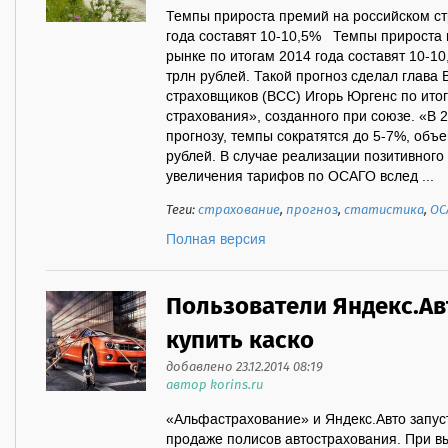
Темпы прироста премий на российском ст
года составят 10-10,5% Темпы прироста 
рынке по итогам 2014 года составят 10-10
трлн рублей. Такой прогноз сделал глава
страховщиков (ВСС) Игорь Юргенс по ито
страхования», созданного при союзе. «В 2
прогнозу, темпы сократятся до 5-7%, объ
рублей. В случае реализации позитивного
увеличения тарифов по ОСАГО вслед ...
Теги:
страхование
,
прогноз
,
статистика
,
ОС
Полная версия
Пользователи Яндекс.Ав
купить каско
добавлено 23.12.2014 08:19
автор korins.ru
«Альфаcтрахование» и Яндекс.Авто запус
продаже полисов автострахования. При в