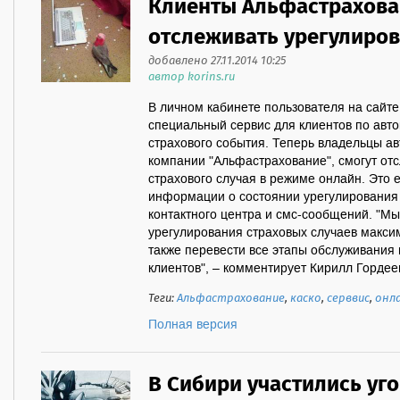
Клиенты Альфастрахова
отслеживать урегулиров
добавлено 27.11.2014 10:25
автор korins.ru
В личном кабинете пользователя на сайте 
специальный сервис для клиентов по авто
страхового события. Теперь владельцы а
компании "Альфастрахование", смогут от
страхового случая в режиме онлайн. Это 
информации о состоянии урегулирования
контактного центра и смс-сообщений. "М
урегулирования страховых случаев макси
также перевести все этапы обслуживания
клиентов", – комментирует Кирилл Гордеев
Теги:
Альфастрахование
,
каско
,
серввис
,
онл
Полная версия
В Сибири участились уг