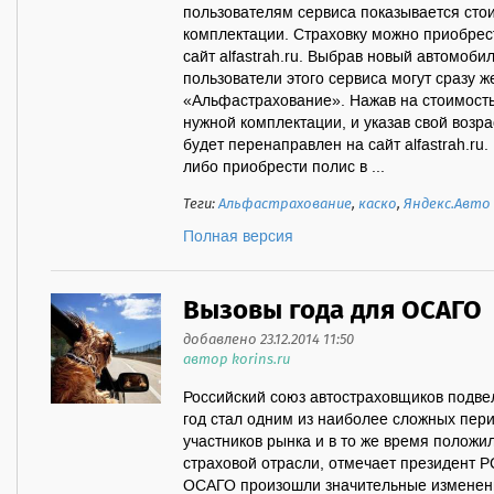
пользователям сервиса показывается стои
комплектации. Страховку можно приобрес
сайт alfastrah.ru. Выбрав новый автомоби
пользователи этого сервиса могут сразу же
«Альфаcтрахование». Нажав на стоимость 
нужной комплектации, и указав свой возра
будет перенаправлен на сайт alfastrah.ru
либо приобрести полис в ...
Теги:
Альфастрахование
,
каско
,
Яндекс.Авто
Полная версия
Вызовы года для ОСАГО
добавлено 23.12.2014 11:50
автор korins.ru
Российский союз автостраховщиков подве
год стал одним из наиболее сложных пер
участников рынка и в то же время полож
страховой отрасли, отмечает президент Р
ОСАГО произошли значительные изменени