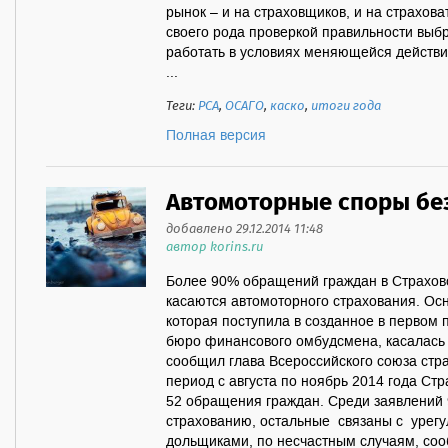
рынок – и на страховщиков, и на страхов
своего рода проверкой правильности выбр
работать в условиях меняющейся действит
...
Теги:
РСА
,
ОСАГО
,
каско
,
итоги года
Полная версия
Автомоторные споры без
добавлено 29.12.2014 11:48
автор korins.ru
Более 90% обращений граждан в Страхо
касаются автомоторного страхования. Ос
которая поступила в созданное в первом 
бюро финансового омбудсмена, касалась 
сообщил глава Всероссийского союза стр
период с августа по ноябрь 2014 года С
52 обращения граждан. Среди заявлений 
страхованию, остальные связаны с урегу
дольщиками, по несчастным случаям, соо