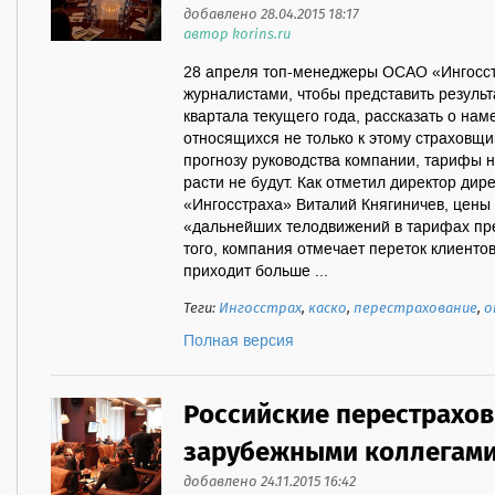
добавлено 28.04.2015 18:17
автор korins.ru
28 апреля топ-менеджеры ОСАО «Ингосст
журналистами, чтобы представить результ
квартала текущего года, рассказать о на
относящихся не только к этому страховщи
прогнозу руководства компании, тарифы 
расти не будут. Как отметил директор дир
«Ингосстраха» Виталий Княгиничев, цены 
«дальнейших телодвижений в тарифах пр
того, компания отмечает переток клиентов
приходит больше ...
Теги:
Ингосстрах
,
каско
,
перестрахование
,
о
Полная версия
Российские перестрахов
зарубежными коллегам
добавлено 24.11.2015 16:42