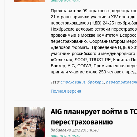
автор korins.ru
Представители 99 страховых, перестрахо
21 страны приняли участие в XIV ежегодн
перестраховщиков (НДВ) 24-25 ноября.З
Ноябрьские деловые встречи перестрахов
проводимые в Москве Комитетом Всеросс
перестрахованию. Соорганизатором меро
«Деловой Формат». Проведение НДВ в 20
участники российского и международного 
«Селекта», SCOR, TRUST RE, Капитал Пе
Брокер, AIG, СОГАЗ, Промышленная пере
приняли участие около 250 человек, пред
Теги:
страхование
,
брокеры
,
перестрахован
Полная версия
AIG планирует войти в Т
перестрахованию
добавлено 22.12.2015 16:48
автор korins.ru