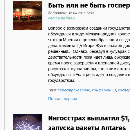
Быть или не быть госпе
добавлено 16.04.2015 12:15
автор korins.ru
Вопрос о возможном создании государств
обсуждался в ходе Международной конфе
четверг.Мнения о целесообразности созда
департамента ЦБ Игорь Жук в разгаре дис
решенный». Однако, беседуя в кулуарах с
действительности пока идет лишь обсужд
время после завершения пленарной диск
рассказали журналистам, что с ними этот 
обсуждался. «Если речь идет о создании 
государством, ...
Теги:
перестрахование
,
конференция
,
госпе
Полная версия
Ингосстрах выплатил $1,
запуска ракеты Antares