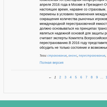
Юбилейная XX Ежегодная Конференция п
апреля 2016 года в Москве в Президент-
настоящее время, наравне со страховым,
перемены в условиях применения междун
сокращения количества рыночных игроков,
международной перестраховочной емкости
должно основываться на принципах транс
являться надежной основой для защиты р
считают эксперты Комитета Всероссийско
перестрахованию.В 2016 году представит
обсудить не только состояние и возможные
Теги:
страхование
,
анонс
,
перестрахование
,
Полная версия
←
1
2
3
4
5
6
7
8
9
…