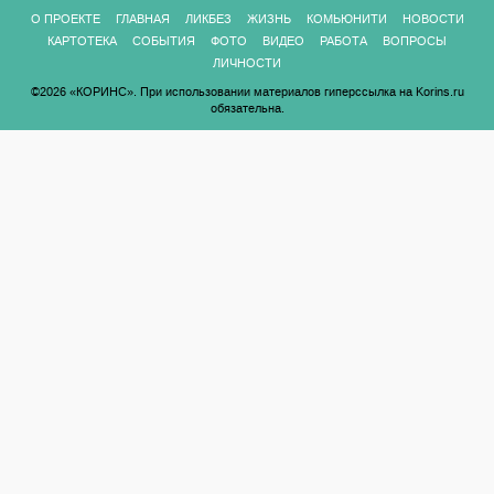
О ПРОЕКТЕ
ГЛАВНАЯ
ЛИКБЕЗ
ЖИЗНЬ
КОМЬЮНИТИ
НОВОСТИ
КАРТОТЕКА
СОБЫТИЯ
ФОТО
ВИДЕО
РАБОТА
ВОПРОСЫ
ЛИЧНОСТИ
©2026 «КОРИНС». При использовании материалов гиперссылка на Korins.ru
обязательна.