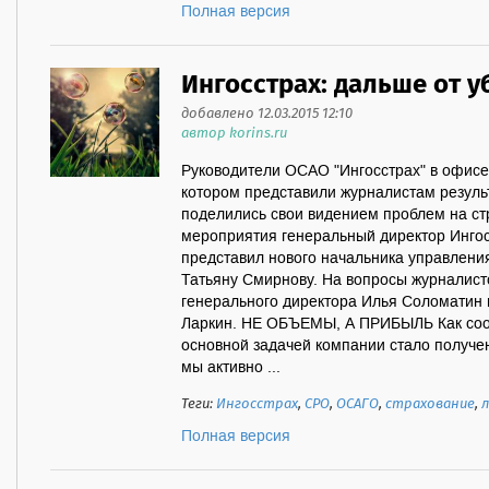
Полная версия
Ингосстрах: дальше от у
добавлено 12.03.2015 12:10
автор korins.ru
Руководители ОСАО "Ингосстрах" в офисе
котором представили журналистам результ
поделились свои видением проблем на ст
мероприятия генеральный директор Инго
представил нового начальника управлени
Татьяну Смирнову. На вопросы журналист
генерального директора Илья Соломатин
Ларкин. НЕ ОБЪЕМЫ, А ПРИБЫЛЬ Как соо
основной задачей компании стало получе
мы активно ...
Теги:
Ингосстрах
,
СРО
,
ОСАГО
,
страхование
,
Полная версия