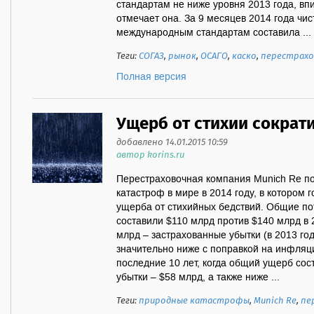
стандартам не ниже уровня 2013 года, вп
отмечает она. За 9 месяцев 2014 года чи
международным стандартам составила ...
Теги:
СОГАЗ
,
рынок
,
ОСАГО
,
каско
,
перестрахо
Полная версия
Ущерб от стихии сократ
добавлено 14.01.2015 10:59
автор korins.ru
Перестраховочная компания Munich Re п
катастроф в мире в 2014 году, в котором 
ущерба от стихийных бедствий. Общие по
составили $110 млрд против $140 млрд в 
млрд – застрахованные убытки (в 2013 го
значительно ниже с поправкой на инфляц
последние 10 лет, когда общий ущерб сос
убытки – $58 млрд, а также ниже ...
Теги:
природные катастрофы
,
Munich Re
,
пе