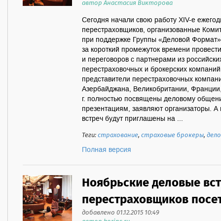
автор Анастасия Викторова
Сегодня начали свою работу XIV-е ежего
перестраховщиков, организованные Коми
при поддержке Группы «Деловой Формат»
за короткий промежуток времени провест
и переговоров с партнерами из российски
перестраховочных и брокерских компаний
представители перестраховочных компани
Азербайджана, Великобритании, Франции, 
г. полностью посвящены деловому общени
презентациям, заявляют организаторы. А 
встреч будут приглашены на ...
Теги:
страхование
,
страховые брокеры
,
дело
Полная версия
Ноябрьские деловые вс
перестраховщиков посет
добавлено 01.12.2015 10:49