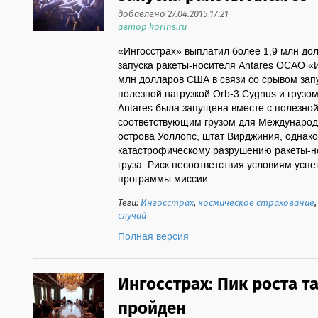
добавлено 27.04.2015 17:21
автор korins.ru
«Ингосстрах» выплатил более 1,9 млн до
запуска ракеты-носителя Antares ОСАО «
млн долларов США в связи со срывом запу
полезной нагрузкой Orb-3 Cygnus и грузо
Antares была запущена вместе с полезной
соответствующим грузом для Международ
острова Уоллопс, штат Вирджиния, однако 
катастрофическому разрушению ракеты-но
груза. Риск несоответствия условиям успе
программы миссии ...
Теги:
Ингосстрах
,
космическое страхование
случай
Полная версия
Ингосстрах: Пик роста т
пройден