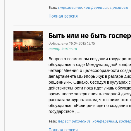
Теги:
страхование
,
конференция
,
прогнозы
Полная версия
Быть или не быть госпе
добавлено 16.04.2015 12:15
автор korins.ru
Вопрос о возможном создании государств
обсуждался в ходе Международной конфе
четверг.Мнения о целесообразности созда
департамента ЦБ Игорь Жук в разгаре дис
решенный». Однако, беседуя в кулуарах с
действительности пока идет лишь обсужд
время после завершения пленарной диск
рассказали журналистам, что с ними этот 
обсуждался. «Если речь идет о создании 
государством, ...
Теги:
перестрахование
,
конференция
,
госпе
Полная версия