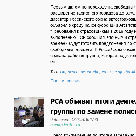
Первым шагом по переходу на свободный
расширение тарифного коридора до 30%.
директор Российского союза автострахов
объявил в среду на конференции Агентств
"Требования к страховщикам в 2016 году 
выполнению". Он сообщил, что РСА и стр
времени будут готовить предложения по с
свободным тарифам. В Российском союзе
создана рабочая группа, которая подгото
его ...
Теги:
страхование
,
конференция
,
тарифный 
Полная версия
РСА объявит итоги деят
группы по замене полис
добавлено 18.02.2016 17:31
автор korins.ru
Пресс-конференция по итогам заседания 