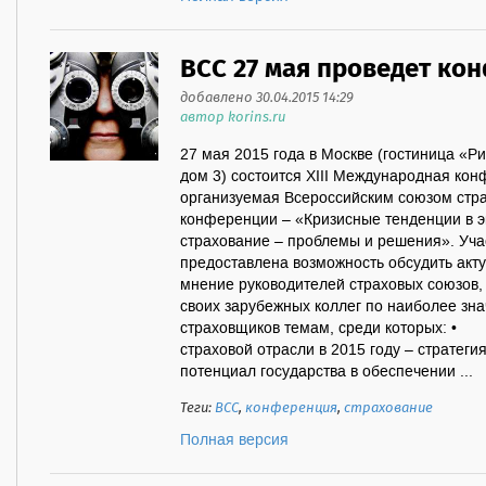
ВСС 27 мая проведет к
добавлено 30.04.2015 14:29
автор korins.ru
27 мая 2015 года в Москве (гостиница «Ри
дом 3) состоится XIII Международная ко
организуемая Всероссийским союзом стра
конференции – «Кризисные тенденции в э
страхование – проблемы и решения». Уча
предоставлена возможность обсудить акт
мнение руководителей страховых союзов, 
своих зарубежных коллег по наиболее з
страховщиков темам, среди которых: •
страховой отрасли в 2015 году – страте
потенциал государства в обеспечении ...
Теги:
ВСС
,
конференция
,
страхование
Полная версия