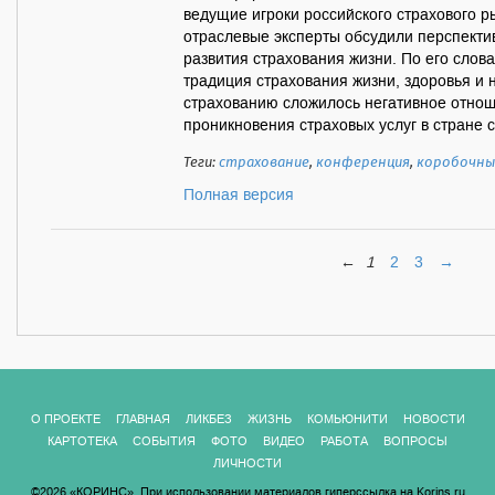
ведущие игроки российского страхового р
отраслевые эксперты обсудили перспекти
развития страхования жизни. По его слов
традиция страхования жизни, здоровья и н
страхованию сложилось негативное отнош
проникновения страховых услуг в стране с
Теги:
страхование
,
конференция
,
коробочны
Полная версия
←
1
2
3
→
О ПРОЕКТЕ
ГЛАВНАЯ
ЛИКБЕЗ
ЖИЗНЬ
КОМЬЮНИТИ
НОВОСТИ
КАРТОТЕКА
СОБЫТИЯ
ФОТО
ВИДЕО
РАБОТА
ВОПРОСЫ
ЛИЧНОСТИ
©2026 «КОРИНС». При использовании материалов гиперссылка на Korins.ru