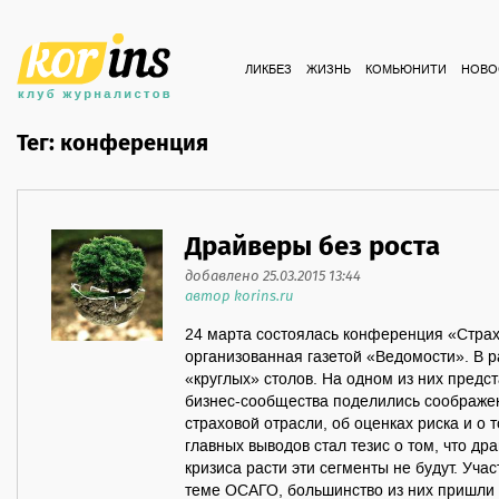
ЛИКБЕЗ
ЖИЗНЬ
КОМЬЮНИТИ
НОВО
Тег: конференция
Драйверы без роста
добавлено 25.03.2015 13:44
автор korins.ru
24 марта состоялась конференция «Страх
организованная газетой «Ведомости». В 
«круглых» столов. На одном из них предс
бизнес-сообщества поделились соображен
страховой отрасли, об оценках риска и о т
главных выводов стал тезис о том, что др
кризиса расти эти сегменты не будут. Учас
теме ОСАГО, большинство из них пришли к 