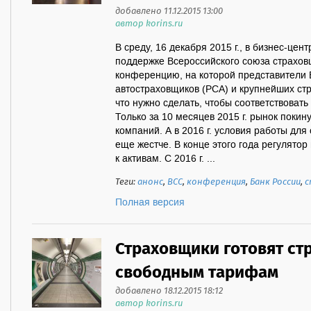
добавлено 11.12.2015 13:00
автор korins.ru
В среду, 16 декабря 2015 г., в бизнес-це
поддержке Всероссийского союза страхов
конференцию, на которой представители 
автостраховщиков (РСА) и крупнейших стр
что нужно сделать, чтобы соответствоват
Только за 10 месяцев 2015 г. рынок покин
компаний. А в 2016 г. условия работы для
еще жестче. В конце этого года регулято
к активам. С 2016 г. ...
Теги:
анонс
,
ВСС
,
конференция
,
Банк России
,
с
Полная версия
Страховщики готовят ст
свободным тарифам
добавлено 18.12.2015 18:12
автор korins.ru