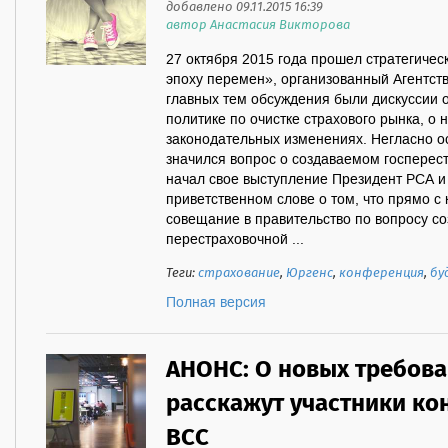
добавлено 09.11.2015 16:39
автор Анастасия Викторова
27 октября 2015 года прошел стратегичес
эпоху перемен», организованный Агентст
главных тем обсуждения были дискуссии 
политике по очистке страхового рынка, о 
законодательных изменениях. Негласно 
значился вопрос о создаваемом госперес
начал свое выступление Президент РСА и
приветственном слове о том, что прямо 
совещание в правительство по вопросу с
перестраховочной ...
Теги:
страхование
,
Юргенс
,
конференция
,
бу
Полная версия
АНОНС: О новых требова
расскажут участники ко
ВСС