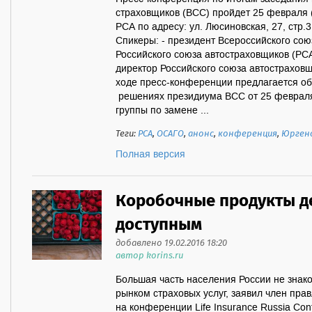
страховщиков (ВСС) пройдет 25 февраля (ч
РСА по адресу: ул. Люсиновская, 27, стр.3
Спикеры: - президент Всероссийского сою
Российского союза автостраховщиков (РС
директор Российского союза автострахов
ходе пресс-конференции предлагается о
решениях президиума ВСС от 25 февр
группы по замене ...
Теги:
РСА
,
ОСАГО
,
анонс
,
конференция
,
Юрген
Полная версия
Коробочные продукты д
доступным
добавлено 19.02.2016 18:20
автор korins.ru
Большая часть населения России не знак
рынком страховых услуг, заявил член пра
на конференции Life Insurance Russia Conf