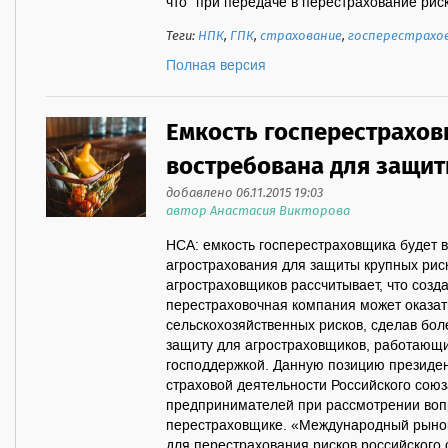
что "при передаче в перестрахование риско
Теги:
НПК
,
ГПК
,
страхование
,
госперестрахо
Полная версия
Емкость госперестрахов
востребована для защит
добавлено 06.11.2015 19:03
автор Анастасия Викторова
НСА: емкость госперестраховщика будет 
агрострахования для защиты крупных ри
агростраховщиков рассчитывает, что соз
перестраховочная компания может оказат
сельскохозяйственных рисков, сделав бо
защиту для агростраховщиков, работающи
господдержкой. Данную позицию президе
страховой деятельности Российского сою
предпринимателей при рассмотрении воп
перестраховщике. «Международный рынок
для перестрахования рисков российского 