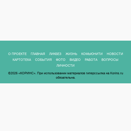
О ПРОЕКТЕ
ГЛАВНАЯ
ЛИКБЕЗ
ЖИЗНЬ
КОМЬЮНИТИ
НОВОСТИ
КАРТОТЕКА
СОБЫТИЯ
ФОТО
ВИДЕО
РАБОТА
ВОПРОСЫ
ЛИЧНОСТИ
©2026 «КОРИНС». При использовании материалов гиперссылка на Korins.ru
обязательна.