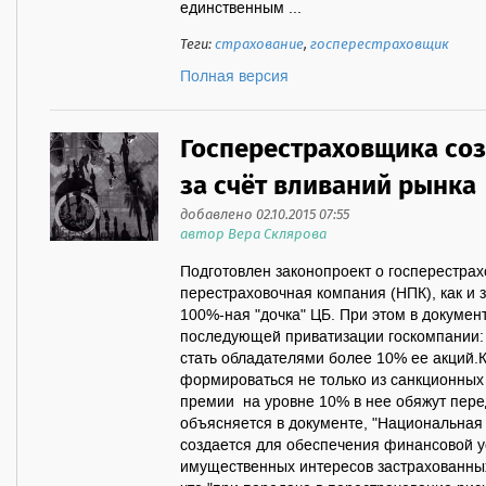
единственным ...
Теги:
страхование
,
госперестраховщик
Полная версия
Госперестраховщика созд
за счёт вливаний рынка
добавлено 02.10.2015 07:55
автор Вера Склярова
Подготовлен законопроект о госперестра
перестраховочная компания (НПК), как и 
100%-ная "дочка" ЦБ. При этом в докуме
последующей приватизации госкомпании:
стать обладателями более 10% ее акций.К
формироваться не только из санкционных 
премии на уровне 10% в нее обяжут пере
объясняется в документе, "Национальная
создается для обеспечения финансовой у
имущественных интересов застрахованных