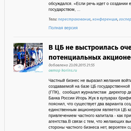
обсуждался. «Если речь идет о создании 
государством, ...
Теги:
перестрахование
,
конференция
,
госпе
Полная версия
В ЦБ не выстроилась оч
потенциальных акционе
добавлено 23.09.2015 21:55
автор korins.ru
Частный бизнес не выразил желания войти
создаваемой на базе ЦБ государственной
(ГПК), сообщил журналистам директор д
Банка России Игорь Жук в кулуарах бриф
пояснил, что существует два варианта соз
единственным акционером является ЦБ ка
привлечением частного капитала - как пр
агентства.В связи с тем, что желающих в
стороны частного бизнеса нет, вероятен с