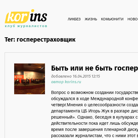
ЛИКБЕЗ
ЖИЗНЬ
КОМЬЮНИТИ
НОВО
Тег: госперестраховщик
Быть или не быть госпе
добавлено 16.04.2015 12:15
автор korins.ru
Вопрос о возможном создании государств
обсуждался в ходе Международной конфе
четверг.Мнения о целесообразности созда
департамента ЦБ Игорь Жук в разгаре дис
решенный». Однако, беседуя в кулуарах с
действительности пока идет лишь обсужд
время после завершения пленарной диск
рассказали журналистам, что с ними этот 