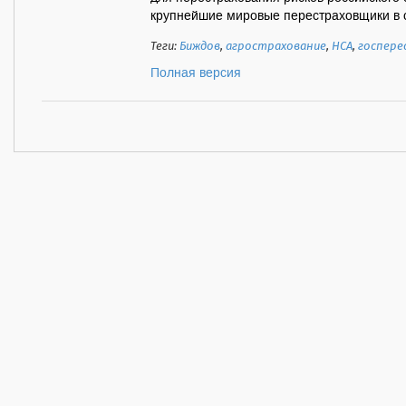
крупнейшие мировые перестраховщики в с
Теги:
Биждов
,
агрострахование
,
НСА
,
госпере
Полная версия