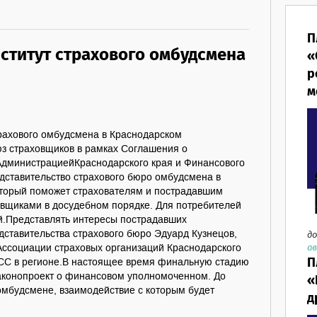
П
нститут страхового омбудсмена
«
р
м
трахового омбудсмена в Краснодарском
юз страховщиков в рамках Соглашения о
АдминистрациейКраснодарского края и Финансового
дставительство страхового бюро омбудсмена в
оторый поможет страхователям и пострадавшим
овщиками в досудебном порядке. Для потребителей
ой.Представлять интересы пострадавших
дставительства страхового бюро Эдуард Кузнецов,
до
ав
Ассоциации страховых организаций Краснодарского
П
ВСС в регионе.В настоящее время финальную стадию
аконопроект о финансовом уполномоченном. До
«
омбудсмене, взаимодействие с которым будет
д