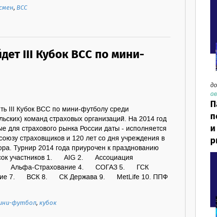
смен
,
ВСС
дет III Кубок ВСС по мини-
до
ав
П
ь III Кубок ВСС по мини-футболу среди
п
ьских) команд страховых организаций. На 2014 год
и
е для страхового рынка России даты - исполняется
союзу страховщиков и 120 лет со дня учреждения в
р
ора. Турнир 2014 года приурочен к празднованию
писок участников 1. AIG 2. Ассоциация
 3. Альфа-Страхование 4. СОГАЗ 5. ГСК
ие 7. ВСК 8. СК Держава 9. MetLife 10. ППФ
ини-футбол
,
кубок