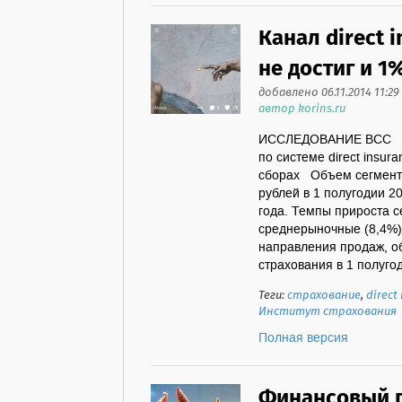
Канал direct i
не достиг и 1
добавлено 06.11.2014 11:29
автор korins.ru
ИССЛЕДОВАНИЕ ВСС Пре
по системе direct insur
сборах Объем сегмента
рублей в 1 полугодии 20
года. Темпы прироста с
среднерыночные (8,4%).
направления продаж, о
страхования в 1 полугод
Теги:
страхование
,
direct
Институт страхования
Полная версия
Финансовый п