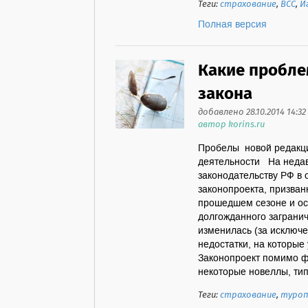
Теги:
страхование
,
ВСС
,
И
Полная версия
Какие пробле
закона
добавлено 28.10.2014 14:32
автор korins.ru
Пробелы новой редакци
деятельности На недав
законодательству РФ в
законопроекта, призван
прошедшем сезоне и ос
долгожданного загранич
изменилась (за исключе
недостатки, на которые
Законопроект помимо ф
некоторые новеллы, типа
Теги:
страхование
,
туро