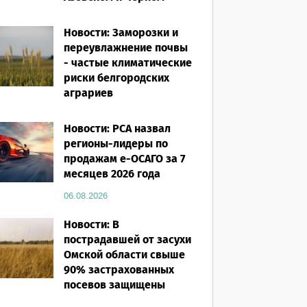
морях
Новости: Заморозки и
06.08.2026
переувлажнение почвы
- частые климатические
риски белгородских
аграриев
06.08.2026
Новости: РСА назвал
регионы-лидеры по
продажам е-ОСАГО за 7
месяцев 2026 года
06.08.2026
Новости: В
пострадавшей от засухи
Омской области свыше
90% застрахованных
посевов защищены
полисом «от ЧС»