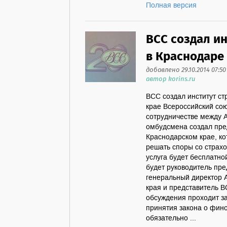
Полная версия
ВСС создал и
в Краснодаре
добавлено 29.10.2014 07:50
автор korins.ru
ВСС создал институт с
крае Всероссийский со
сотрудничестве между 
омбудсмена создал пре
Краснодарском крае, к
решать споры со страх
услуга будет бесплатн
будет руководитель пре
генеральный директор 
края и представитель 
обсуждения проходит з
принятия закона о фин
обязательно ...