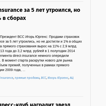
nsurance за 5 лет утроился, но
% в сборах
зидент ВСС Игорь Юргенс: Продажи страховок
ance за 5 лет утроились, но не достигли и 1% в общих
 прямого страхования вырос на 11% с 2,9 млрд.
13 года до 3,2 млрд. рублей в 1 полугодии 2014
егмента direct-insurance немного опередили
 В момент старта раскрутки нового для рынка
бъем премий, полученных в рамках прямого
ии 2009 года, ...
 insurance
,
прямые продажи
,
ВСС
,
Игорь Юргенс
,
АЦ
ресс-клуб наградит звезд