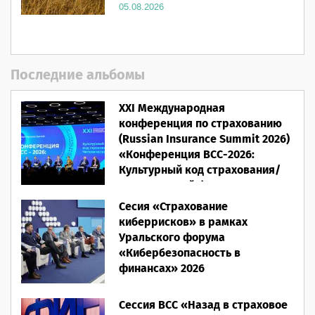
05.08.2026
Последние альбомы
XXI Международная
конференция по страхованию
(Russian Insurance Summit 2026)
«Конференция ВСС-2026:
Культурный код страхования/
Человеческий фактор»
Сесия «Страхование
28.05.2026
киберрисков» в рамках
Уральского форума
«Кибербезопасность в
финансах» 2026
16.03.2026
Сессия ВСС «Назад в страховое