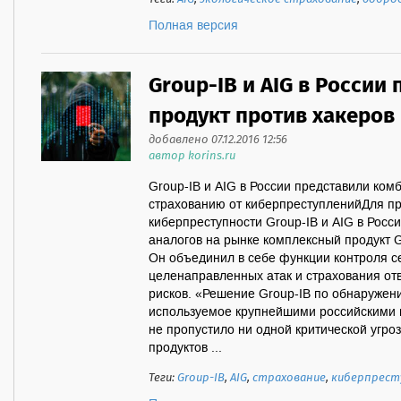
Полная версия
Group-IB и AIG в России
продукт против хакеров
добавлено 07.12.2016 12:56
автор korins.ru
Group-IB и AIG в России представили ком
страхованию от киберпреступленийДля п
киберпреступности Group-IB и AIG в Рос
аналогов на рынке комплексный продукт 
Он объединил в себе функции контроля с
целенаправленных атак и страхования от
рисков. «Решение Group-IB по обнаружен
используемое крупнейшими российскими 
не пропустило ни одной критической угроз
продуктов ...
Теги:
Group-IB
,
AIG
,
страхование
,
киберпрест