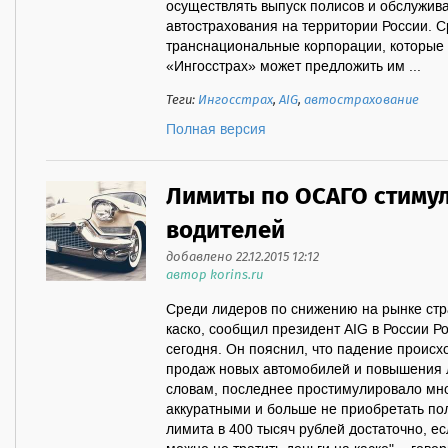
осуществлять выпуск полисов и обслужив
автострахования на территории России. 
транснациональные корпорации, которые р
«Ингосстрах» может предложить им ...
Теги:
Ингосстрах
,
AIG
,
автострахование
Полная версия
Лимиты по ОСАГО стиму
водителей
добавлено 22.12.2015 12:12
автор korins.ru
Среди лидеров по снижению на рынке стр
каско, сообщил президент AIG в России Р
сегодня. Он пояснил, что падение происх
продаж новых автомобилей и повышения 
словам, последнее простимулировало мно
аккуратными и больше не приобретать пол
лимита в 400 тысяч рублей достаточно, ес