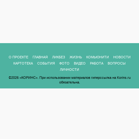
О ПРОЕКТЕ
ГЛАВНАЯ
ЛИКБЕЗ
ЖИЗНЬ
КОМЬЮНИТИ
НОВОСТИ
КАРТОТЕКА
СОБЫТИЯ
ФОТО
ВИДЕО
РАБОТА
ВОПРОСЫ
ЛИЧНОСТИ
©2026 «КОРИНС». При использовании материалов гиперссылка на Korins.ru
обязательна.