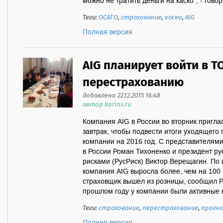
можно не тратить деньги на каско", - говор
Теги:
ОСАГО
,
страхование
,
каско
,
AIG
Полная версия
AIG планирует войти в Т
перестрахованию
добавлено 22.12.2015 16:48
автор korins.ru
Компания AIG в России во вторник пригла
завтрак, чтобы подвести итоги уходящего 
компании на 2016 год. С представителям
в России Роман Тихоненко и президент ру
рисками (РусРиск) Виктор Верещагин. По 
компания AIG выросла более, чем на 100 
страховщик вышел из розницы, сообщил Р.
прошлом году у компании были активные к
Теги:
страхование
,
перестрахование
,
прогн