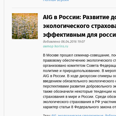
Полная версия
AIG в России: Развитие 
экологического страхов
эффективным для росси
добавлено 06.04.2016 19:07
автор korins.ru
В Москве прошел семинар-совещание, п
правовому обеспечению экологического 
организовано комитетом Совета Федерац
политике и природопользованию. В мероп
AIG в России. В ходе дискуссии спикеры о
введением обязательного экологического 
перспективами развития добровольного эк
также обозначили некоторые тенденции на
страхования в мире и России. Среди обо
экологического страхования в РФ участни
характер статьи 8 Федерального закона от
Теги:
AIG
,
экологическое страхование
,
добро