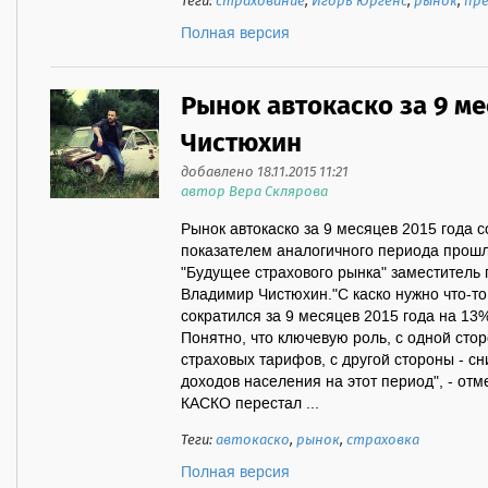
Теги:
страхование
,
Игорь Юргенс
,
рынок
,
пр
Полная версия
Рынок автокаско за 9 ме
Чистюхин
добавлено 18.11.2015 11:21
автор Вера Склярова
Рынок автокаско за 9 месяцев 2015 года 
показателем аналогичного периода прошл
"Будущее страхового рынка" заместитель
Владимир Чистюхин."С каско нужно что-то 
сократился за 9 месяцев 2015 года на 13
Понятно, что ключевую роль, с одной ст
страховых тарифов, с другой стороны - 
доходов населения на этот период", - отм
КАСКО перестал ...
Теги:
автокаско
,
рынок
,
страховка
Полная версия