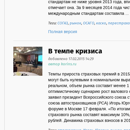
стандартам не ниже уровня 2013 года, вп
отмечает она. За 9 месяцев 2014 года чи
международным стандартам составила ...
Теги:
СОГАЗ
,
рынок
,
ОСАГО
,
каско
,
перестрахо
Полная версия
В темпе кризиса
добавлено 17.02.2015 14:29
автор korins.ru
Темпы прироста страховых премий в 2015 
могут быть нулевыми в номинальном выр
реальном, объем рынка составит менее 1 
оптимистичному сценарию рост валового с
заявил президент Всероссийского союза с
союза автостраховщиков (РСА) Игорь Юрг
форуме в Москве 17 февраля. «По итогам
страхового рынка составят максимум 10%
рублей. Динамика страховых взносов в 2015