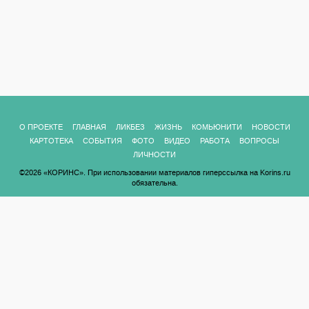
О ПРОЕКТЕ
ГЛАВНАЯ
ЛИКБЕЗ
ЖИЗНЬ
КОМЬЮНИТИ
НОВОСТИ
КАРТОТЕКА
СОБЫТИЯ
ФОТО
ВИДЕО
РАБОТА
ВОПРОСЫ
ЛИЧНОСТИ
©2026 «КОРИНС». При использовании материалов гиперссылка на Korins.ru
обязательна.